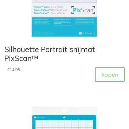
Silhouette Portrait snijmat
PixScan™
€
14,95
kopen