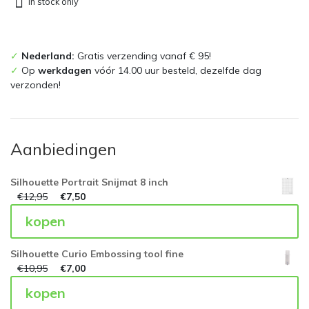
In stock only
✓
Nederland:
Gratis verzending vanaf € 95!
✓
Op
werkdagen
vóór 14.00 uur besteld, dezelfde dag
verzonden!
Aanbiedingen
Silhouette Portrait Snijmat 8 inch
€
12,95
€
7,50
kopen
Silhouette Curio Embossing tool fine
€
10,95
€
7,00
kopen