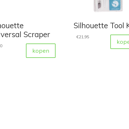
houette
Silhouette Tool K
versal Scraper
€
21,95
kop
50
kopen