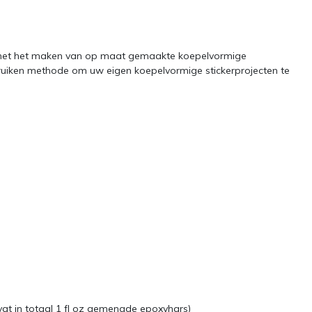
met het maken van op maat gemaakte koepelvormige
bruiken methode om uw eigen koepelvormige stickerprojecten te
vat in totaal 1 fl oz gemengde epoxyhars)