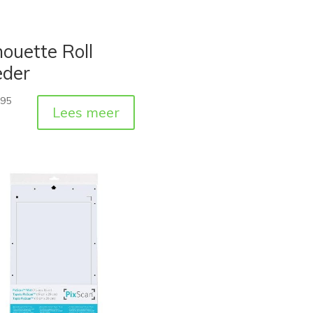
houette Roll
eder
,95
Lees meer