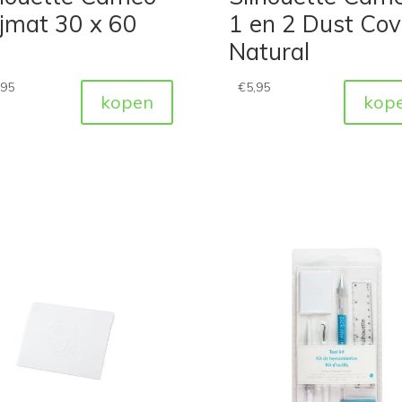
jmat 30 x 60
1 en 2 Dust Cov
Natural
,95
€
5,95
kopen
kop