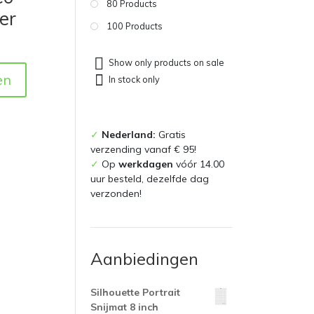
80 Products
er
100 Products
Show only products on sale
en
In stock only
✓
Nederland:
Gratis
verzending vanaf € 95!
✓
Op
werkdagen
vóór 14.00
uur besteld, dezelfde dag
verzonden!
Aanbiedingen
Silhouette Portrait
Snijmat 8 inch