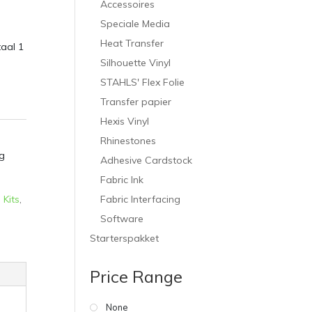
Accessoires
Speciale Media
Heat Transfer
taal 1
Silhouette Vinyl
STAHLS' Flex Folie
Transfer papier
Hexis Vinyl
Rhinestones
g
Adhesive Cardstock
Fabric Ink
Fabric Interfacing
,
Kits
,
Software
Starterspakket
Price Range
None