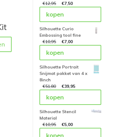
€
12,95
€
7,50
kopen
it
Silhouette Curio
Embossing tool fine
€
10,95
€
7,00
en
kopen
Silhouette Portrait
Snijmat pakket van 4 x
8inch
€
51,80
€
39,95
kopen
Silhouette Stencil
Material
€
10,95
€
5,00
kopen