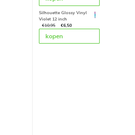
Silhouette Glossy Vinyl
Violet 12 inch
€
10,95
€
6,50
kopen