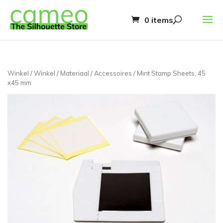
0 items
Winkel
/
Winkel
/
Materiaal
/
Accessoires
/ Mint Stamp Sheets, 45
x45 mm