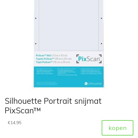
Silhouette Portrait snijmat
PixScan™
€
14,95
kopen