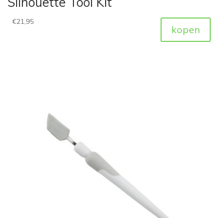
Silhouette Tool Kit
€
21,95
kopen