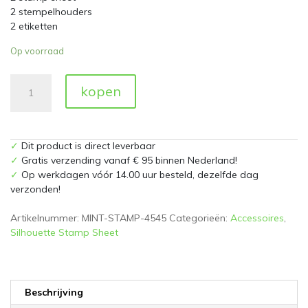
2 stempelhouders
2 etiketten
Op voorraad
Mint
kopen
Stamp
Sheets,
45
x45
✓
Dit product is direct leverbaar
mm
✓
Gratis verzending vanaf € 95 binnen Nederland!
aantal
✓
Op werkdagen vóór 14.00 uur besteld, dezelfde dag
verzonden!
Artikelnummer:
MINT-STAMP-4545
Categorieën:
Accessoires
,
Silhouette Stamp Sheet
Beschrijving