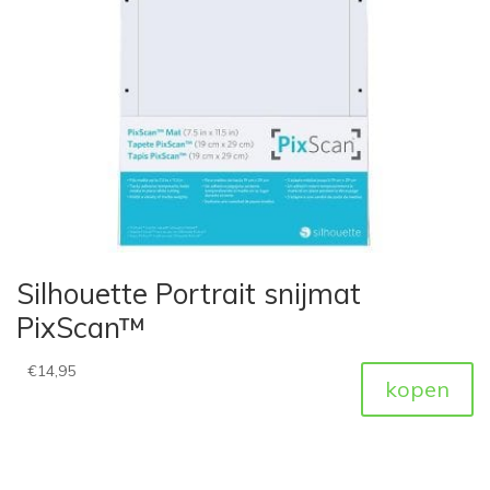
Silhouette Portrait snijmat
PixScan™
€
14,95
kopen