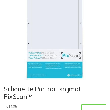
Silhouette Portrait snijmat
PixScan™
€
14,95