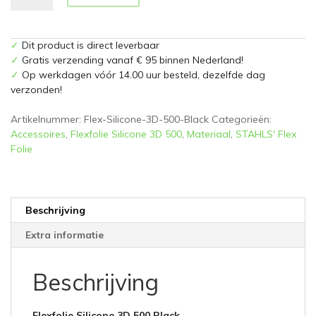
3D
500
Black
✓
Dit product is direct leverbaar
aantal
✓
Gratis verzending vanaf € 95 binnen Nederland!
✓
Op werkdagen vóór 14.00 uur besteld, dezelfde dag
verzonden!
Artikelnummer:
Flex-Silicone-3D-500-Black
Categorieën:
Accessoires
,
Flexfolie Silicone 3D 500
,
Materiaal
,
STAHLS' Flex
Folie
Beschrijving
Extra informatie
Beschrijving
Flexfolie Silicone 3D 500 Black