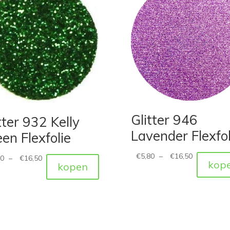
Glitter 946
tter 932 Kelly
Lavender Flexfol
en Flexfolie
€
5,80
–
€
16,50
80
–
€
16,50
kop
kopen