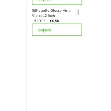
Silhouette Glossy Vinyl
Violet 12 inch
€
10,95
€
6,50
kopen