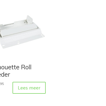
houette Roll
eder
,95
Lees meer