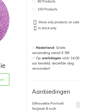
80 Products
100 Products
Show only products on sale
In stock only
✓
Nederland:
Gratis
verzending vanaf € 95!
✓
Op
werkdagen
vóór 14.00
uur besteld, dezelfde dag
ie
verzonden!
en
Aanbiedingen
Silhouette Portrait
Snijmat 8 inch