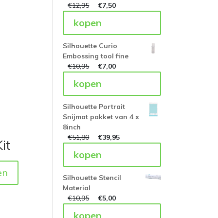
€
12,95
€
7,50
kopen
Silhouette Curio
Embossing tool fine
€
10,95
€
7,00
kopen
Silhouette Portrait
Snijmat pakket van 4 x
8inch
€
51,80
€
39,95
it
kopen
en
Silhouette Stencil
Material
€
10,95
€
5,00
kopen