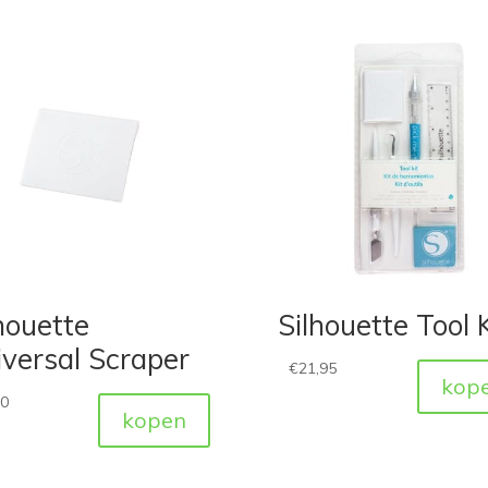
houette
Silhouette Tool K
versal Scraper
€
21,95
kop
50
kopen