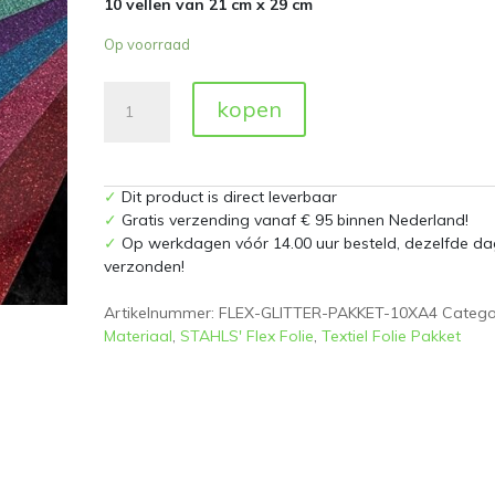
10 vellen van 21 cm x 29 cm
Op voorraad
Flex
kopen
Folie
Glitter
Pakket
10
✓
Dit product is direct leverbaar
kleuren
✓
Gratis verzending vanaf € 95 binnen Nederland!
aantal
✓
Op werkdagen vóór 14.00 uur besteld, dezelfde da
verzonden!
Artikelnummer:
FLEX-GLITTER-PAKKET-10XA4
Catego
Materiaal
,
STAHLS' Flex Folie
,
Textiel Folie Pakket