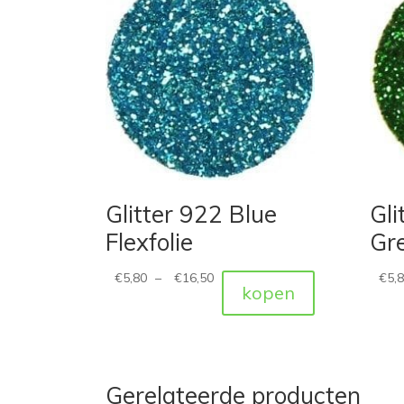
Glitter 922 Blue
Gli
Flexfolie
Gre
€
5,80
–
€
16,50
€
5,
kopen
Gerelateerde producten