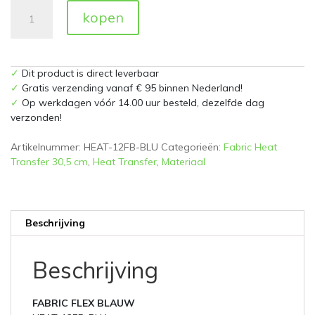
Silhouette
kopen
Fabric
Heat
Transfer
Blauw
✓
Dit product is direct leverbaar
30,5cm
✓
Gratis verzending vanaf € 95 binnen Nederland!
aantal
✓
Op werkdagen vóór 14.00 uur besteld, dezelfde dag
verzonden!
Artikelnummer:
HEAT-12FB-BLU
Categorieën:
Fabric Heat
Transfer 30,5 cm
,
Heat Transfer
,
Materiaal
Beschrijving
Beschrijving
FABRIC FLEX BLAUW