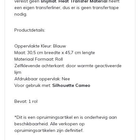
vereist geen
snijmat
.
Heat Transfer Material
heeft
een eigen transferliner, dus er is geen transfertape
nodig.
Productdetails:
Oppervlakte Kleur: Blauw
Maat: 30,5 cm breedte x 45,7 cm lengte
Materiaal Formaat: Roll
Zelfklevende achterkant: door warmte geactiveerde
lijm
Afdrukbaar oppervlak: Nee
Voor gebruik met:
Silhouette Cameo
Bevat: 1 rol
*Dit is een opruimingsartikel en is onderhevig aan
beschikbaarheid. Alle verkopen op
opruimingsartikelen zijn definitief.