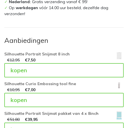
✓
Nederland:
Gratis verzending vanaf € 95!
✓
Op
werkdagen
vóór 14.00 uur besteld, dezelfde dag
verzonden!
Aanbiedingen
Silhouette Portrait Snijmat 8 inch
€
12,95
€
7,50
kopen
Silhouette Curio Embossing tool fine
€
10,95
€
7,00
kopen
Silhouette Portrait Snijmat pakket van 4 x 8inch
€
51,80
€
39,95