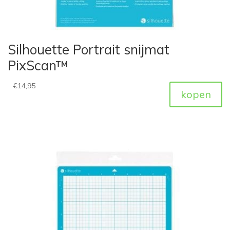
Silhouette Portrait snijmat
PixScan™
€
14,95
kopen