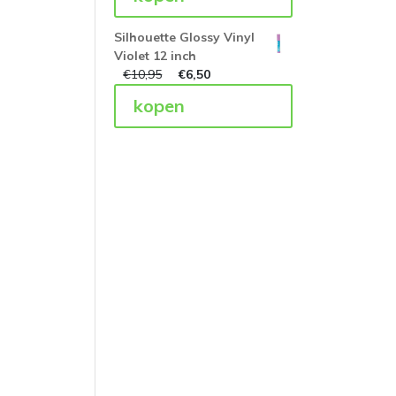
Silhouette Glossy Vinyl
Violet 12 inch
€
10,95
€
6,50
kopen