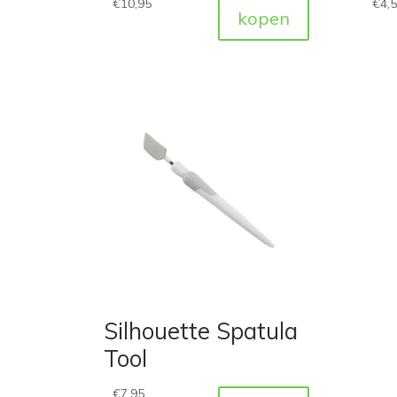
€
10,95
€
4,
kopen
Silhouette Spatula
Tool
€
7,95