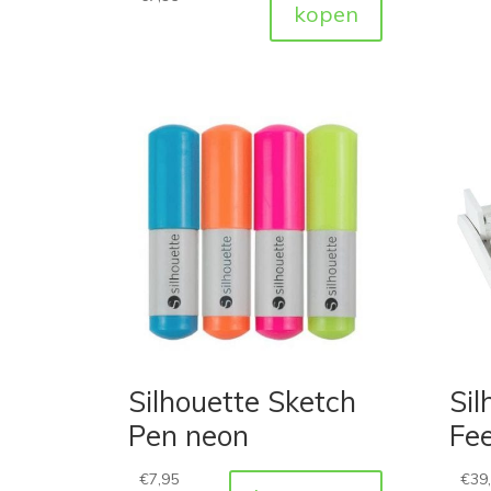
kopen
Silhouette Sketch
Sil
Pen neon
Fe
€
7,95
€
39