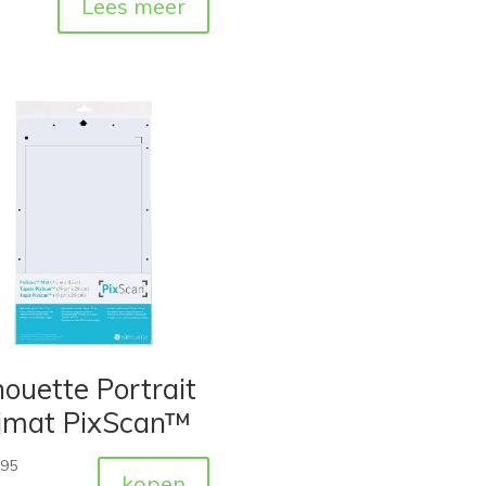
Lees meer
houette Portrait
ijmat PixScan™
,95
kopen