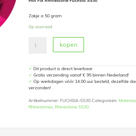
Hot Fix Rhinestone Fuchsia SS30
Zakje a 50 gram
Op voorraad
Hot
kopen
Fix
Rhinestones
Fuchsia
SS30
✓
Dit product is direct leverbaar
Zakje
✓
Gratis verzending vanaf € 95 binnen Nederland!
a
✓
Op werkdagen vóór 14.00 uur besteld, dezelfde da
50
verzonden!
gram
aantal
Artikelnummer:
FUCHSIA-SS30
Categorieën:
Materiaa
Rhinestones
,
Rhinestone SS30