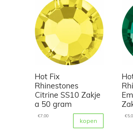
Hot Fix
Hot
Rhinestones
Rh
Citrine SS10 Zakje
Em
a 50 gram
Za
€
7,00
€
5,
kopen