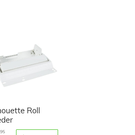
houette Roll
eder
,95