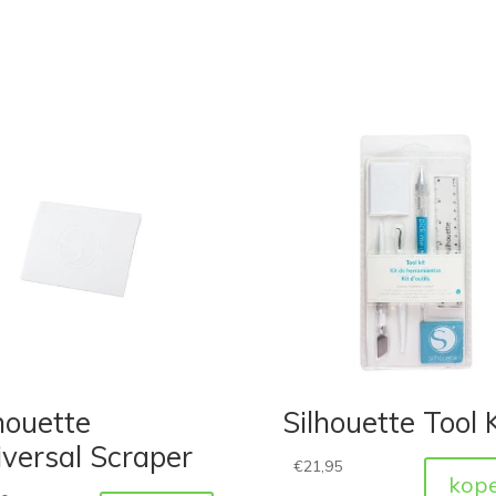
houette
Silhouette Tool K
versal Scraper
€
21,95
kop