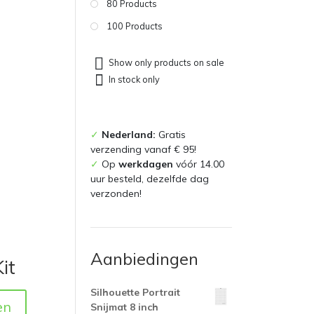
80 Products
100 Products
Show only products on sale
In stock only
✓
Nederland:
Gratis
verzending vanaf € 95!
✓
Op
werkdagen
vóór 14.00
uur besteld, dezelfde dag
verzonden!
Aanbiedingen
it
Silhouette Portrait
en
Snijmat 8 inch