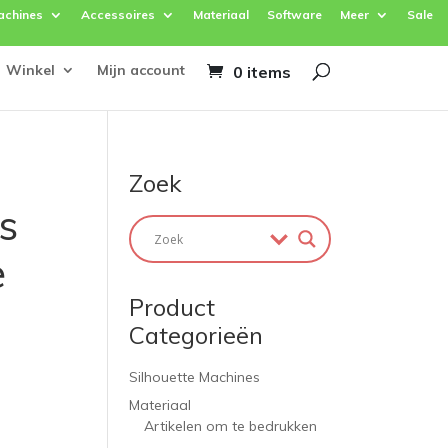
achines
Accessoires
Materiaal
Software
Meer
Sale
Winkel
Mijn account
0 items
Zoek
s
e
Product
Categorieën
Silhouette Machines
Materiaal
Artikelen om te bedrukken