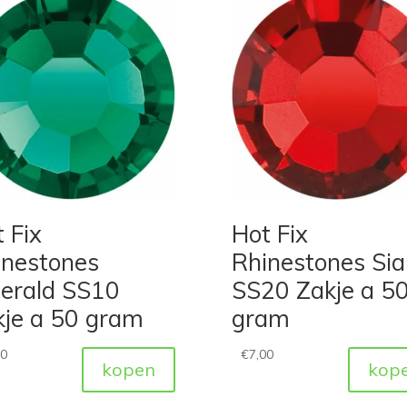
 Fix
Hot Fix
inestones
Rhinestones Si
erald SS10
SS20 Zakje a 5
kje a 50 gram
gram
00
€
7,00
kopen
kop