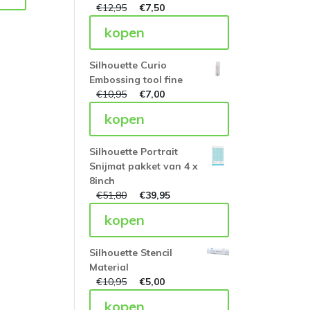
€
12,95
€
7,50
kopen
Silhouette Curio
Embossing tool fine
€
10,95
€
7,00
kopen
Silhouette Portrait
Snijmat pakket van 4 x
8inch
€
51,80
€
39,95
kopen
Silhouette Stencil
Material
€
10,95
€
5,00
kopen