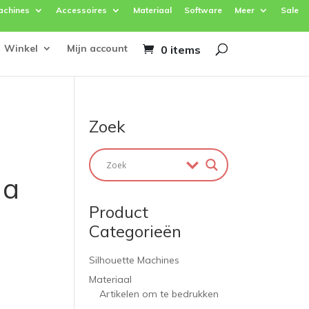
achines
Accessoires
Materiaal
Software
Meer
Sale
Winkel
Mijn account
0 items
Zoek
 a
Product
Categorieën
Silhouette Machines
Materiaal
Artikelen om te bedrukken