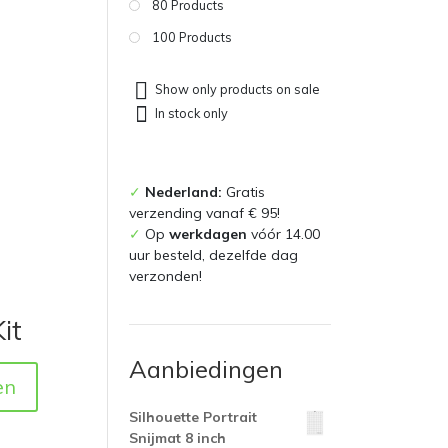
80 Products
100 Products
Show only products on sale
In stock only
✓
Nederland:
Gratis
verzending vanaf € 95!
✓
Op
werkdagen
vóór 14.00
uur besteld, dezelfde dag
verzonden!
it
Aanbiedingen
en
Silhouette Portrait
Snijmat 8 inch