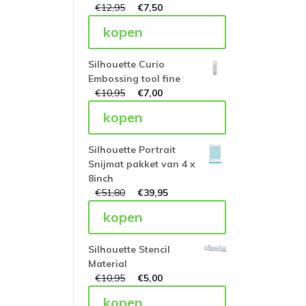
€
12,95
€
7,50
kopen
Silhouette Curio
Embossing tool fine
€
10,95
€
7,00
kopen
Silhouette Portrait
Snijmat pakket van 4 x
8inch
€
51,80
€
39,95
kopen
Silhouette Stencil
Material
€
10,95
€
5,00
kopen