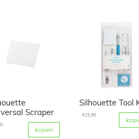
houette
Silhouette Tool K
versal Scraper
€
21,95
kop
50
kopen