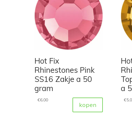
Hot Fix
Hot
Rhinestones Pink
Rh
SS16 Zakje a 50
To
gram
a 
€
6,00
€
5,
kopen