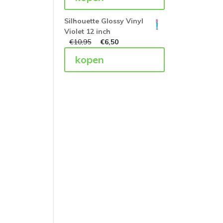
Silhouette Glossy Vinyl
Violet 12 inch
€
10,95
€
6,50
kopen