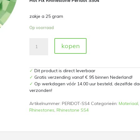
Hot Fix Rhinestone Peridot SS04
zakje a 25 gram
Op voorraad
Hot
kopen
Fix
Rhinestone
Peridot
SS04
✓
Dit product is direct leverbaar
zakje
✓
Gratis verzending vanaf € 95 binnen Nederland!
a
✓
Op werkdagen vóór 14.00 uur besteld, dezelfde da
25
verzonden!
gram
aantal
Artikelnummer:
PERIDOT-SS4
Categorieën:
Materiaal
,
Rhinestones
,
Rhinestone SS4