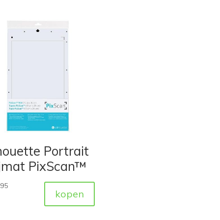
houette Portrait
ijmat PixScan™
,95
kopen