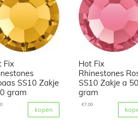
 Fix
Hot Fix
inestones
Rhinestones Ro
paas SS10 Zakje
SS10 Zakje a 5
50 gram
gram
00
€
7,00
kopen
kop