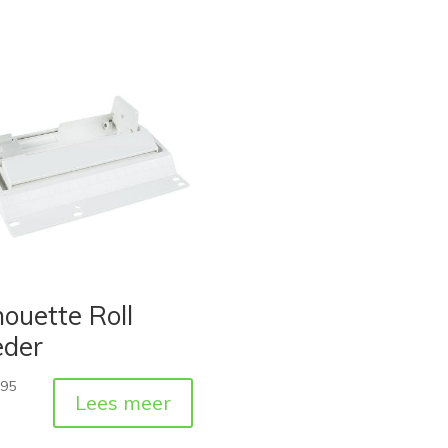
houette Roll
eder
,95
Lees meer