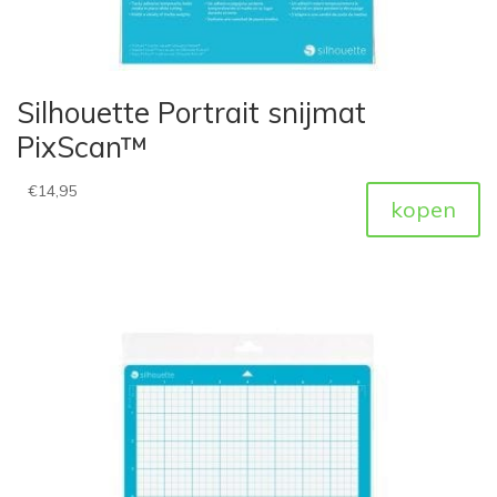
Silhouette Portrait snijmat
PixScan™
€
14,95
kopen