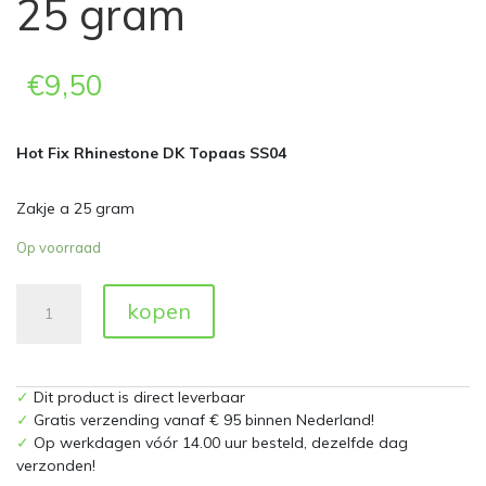
25 gram
€
9,50
Hot Fix Rhinestone DK Topaas SS04
Zakje a 25 gram
Op voorraad
Hot
kopen
Fix
Rhinestone
DK
Topaas
✓
Dit product is direct leverbaar
SS04
✓
Gratis verzending vanaf € 95 binnen Nederland!
Zakje
✓
Op werkdagen vóór 14.00 uur besteld, dezelfde dag
a
verzonden!
25