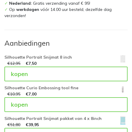
✓
Nederland:
Gratis verzending vanaf € 95!
✓
Op
werkdagen
vóór 14.00 uur besteld, dezelfde dag
verzonden!
Aanbiedingen
Silhouette Portrait Snijmat 8 inch
€
12,95
€
7,50
kopen
Silhouette Curio Embossing tool fine
€
10,95
€
7,00
kopen
Silhouette Portrait Snijmat pakket van 4 x 8inch
€
51,80
€
39,95