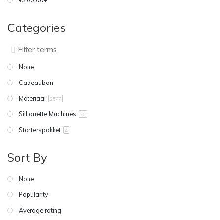
€200,00+
Categories
None
Cadeaubon
Materiaal
2577
Silhouette Machines
26
Starterspakket
4
Sort By
None
Popularity
Average rating