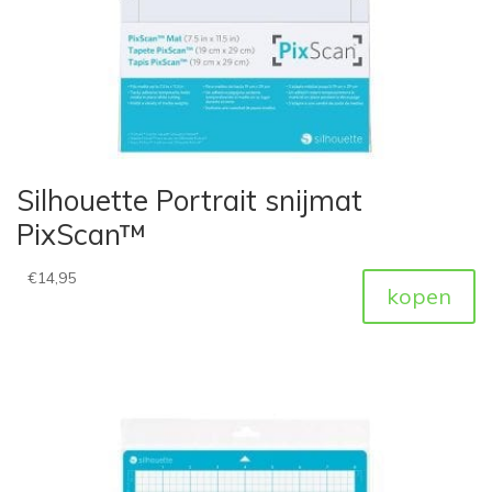
Silhouette Portrait snijmat
PixScan™
€
14,95
kopen