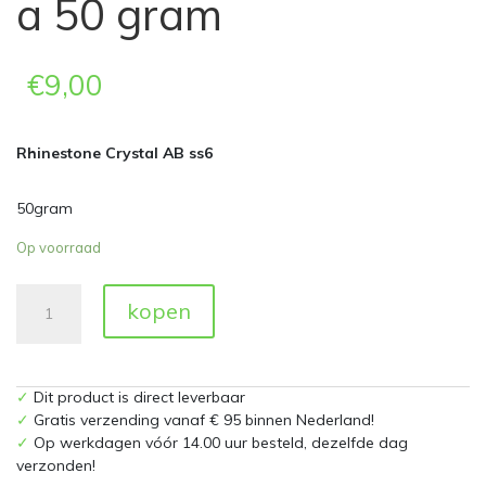
a 50 gram
€
9,00
Rhinestone Crystal AB ss6
50gram
Op voorraad
Hot
kopen
Fix
Rhinestone
Crystal
AB
✓
Dit product is direct leverbaar
SS6
✓
Gratis verzending vanaf € 95 binnen Nederland!
Zakje
✓
Op werkdagen vóór 14.00 uur besteld, dezelfde dag
a
verzonden!
50