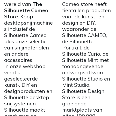
wereld van
The
Cameo store heeft
Silhouette Cameo
tientallen producten
Store
. Koop
voor de kunst- en
desktopsnijmachine
design en DIY,
s inclusief de
waaronder de
Silhouette Cameo
Silhouette CAMEO,
plus onze selectie
de Silhouette
van snijmaterialen
Portrait, de
en andere
Silhouette Curio, de
accessoires.
Silhouette Mint met
In onze webshop
toonaangevende
vindt u
ontwerpsoftware
geselecteerde
Silhouette Studio en
kunst-, DIY en
Mint Studio.
designproducten en
Silhouette Design
Silhouette desktop
Store is een
snijsystemen.
groeiende
Silhouette maakt
marktplaats van
producten en
bijna 100.000