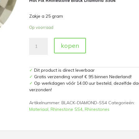
Hot Fix Rhinestone Black Diamond SS04
Zakje a 25 gram
Op voorraad
Hot
kopen
Fix
Rhinestone
Black
Diamond
✓
Dit product is direct leverbaar
SS04
✓
Gratis verzending vanaf € 95 binnen Nederland!
Zakje
✓
Op werkdagen vóór 14.00 uur besteld, dezelfde da
a
verzonden!
25
gram
Artikelnummer:
BLACK-DIAMOND-SS4
Categorieën:
aantal
Materiaal
,
Rhinestone SS4
,
Rhinestones