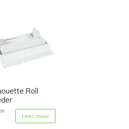
houette Roll
eder
,95
Lees meer