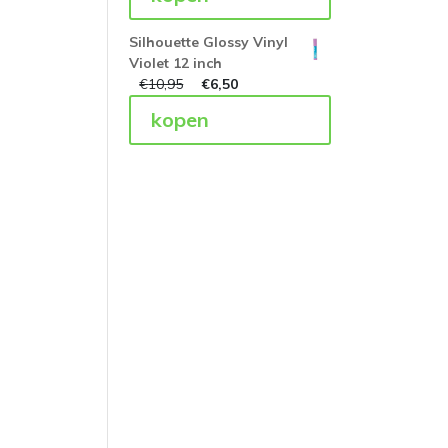
Silhouette Glossy Vinyl
Violet 12 inch
€
10,95
€
6,50
kopen