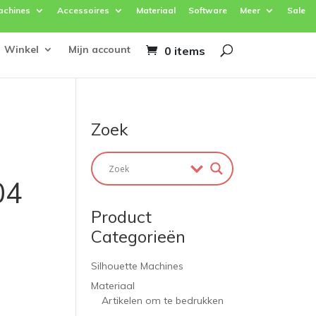
achines
Accessoires
Materiaal
Software
Meer
Sale
Winkel
Mijn account
0 items
Zoek
04
Product
Categorieën
Silhouette Machines
Materiaal
Artikelen om te bedrukken