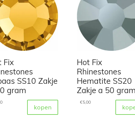
 Fix
Hot Fix
inestones
Rhinestones
paas SS10 Zakje
Hematite SS20
50 gram
Zakje a 50 gra
00
€
5,00
kopen
kop