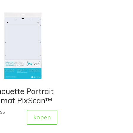
houette Portrait
ijmat PixScan™
,95
kopen