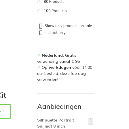
80 Products
100 Products
Show only products on sale
In stock only
✓
Nederland:
Gratis
verzending vanaf € 95!
✓
Op
werkdagen
vóór 14.00
uur besteld, dezelfde dag
verzonden!
it
Aanbiedingen
en
Silhouette Portrait
Snijmat 8 inch