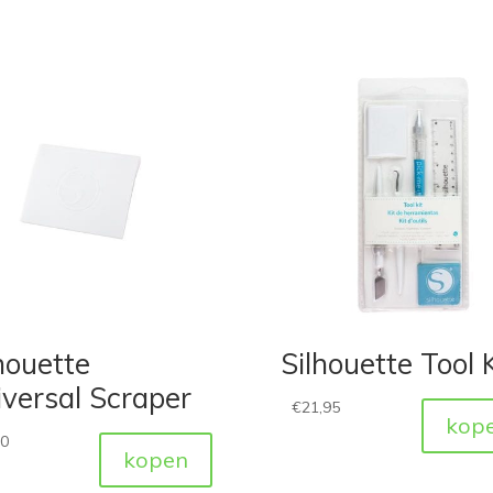
houette
Silhouette Tool K
versal Scraper
€
21,95
kop
50
kopen