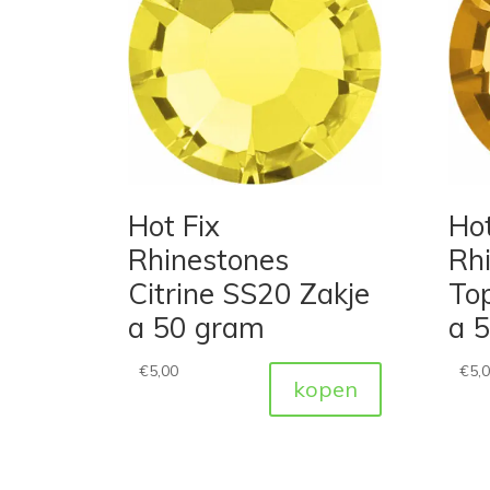
Hot Fix
Hot
Rhinestones
Rh
Citrine SS20 Zakje
To
a 50 gram
a 
€
5,00
€
5,
kopen