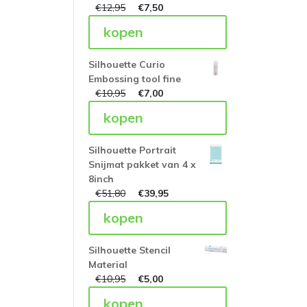
€
12,95
€
7,50
kopen
Silhouette Curio
Embossing tool fine
€
10,95
€
7,00
kopen
Silhouette Portrait
Snijmat pakket van 4 x
8inch
€
51,80
€
39,95
kopen
Silhouette Stencil
Material
€
10,95
€
5,00
kopen