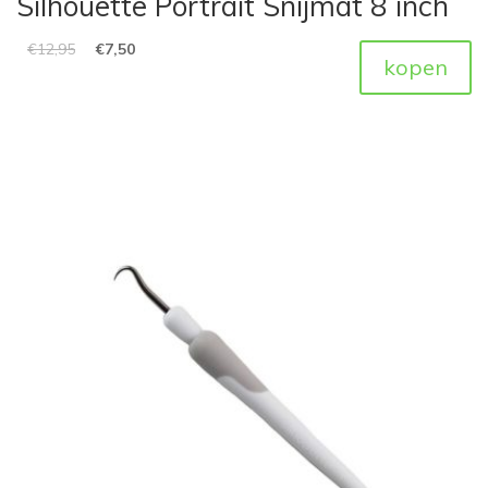
Silhouette Portrait Snijmat 8 inch
€
12,95
€
7,50
kopen