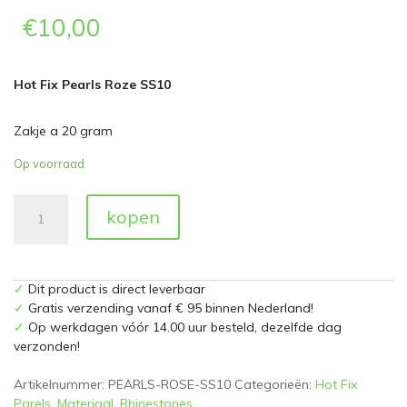
€
10,00
Hot Fix Pearls Roze SS10
Zakje a 20 gram
Op voorraad
Hot
kopen
Fix
Pearls
Roze
SS10
✓
Dit product is direct leverbaar
Zakje
✓
Gratis verzending vanaf € 95 binnen Nederland!
a
✓
Op werkdagen vóór 14.00 uur besteld, dezelfde dag
20
verzonden!
gram
aantal
Artikelnummer:
PEARLS-ROSE-SS10
Categorieën:
Hot Fix
Parels
,
Materiaal
,
Rhinestones