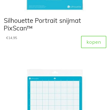
Silhouette Portrait snijmat
PixScan™
€
14,95
kopen