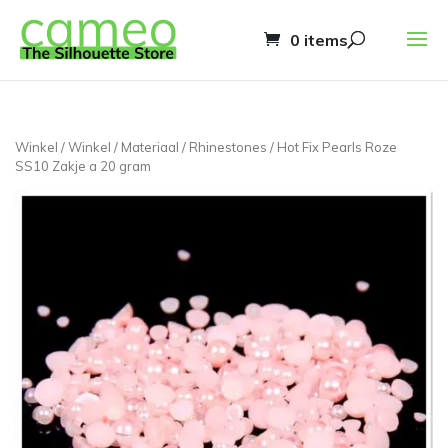
0 items
Winkel
/
Winkel
/
Materiaal
/
Rhinestones
/ Hot Fix Pearls Roze
SS10 Zakje a 20 gram