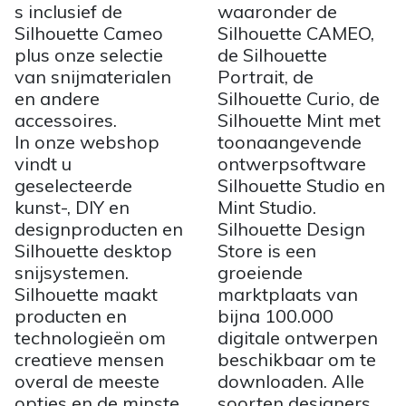
s inclusief de
waaronder de
Silhouette Cameo
Silhouette CAMEO,
plus onze selectie
de Silhouette
van snijmaterialen
Portrait, de
en andere
Silhouette Curio, de
accessoires.
Silhouette Mint met
In onze webshop
toonaangevende
vindt u
ontwerpsoftware
geselecteerde
Silhouette Studio en
kunst-, DIY en
Mint Studio.
designproducten en
Silhouette Design
Silhouette desktop
Store is een
snijsystemen.
groeiende
Silhouette maakt
marktplaats van
producten en
bijna 100.000
technologieën om
digitale ontwerpen
creatieve mensen
beschikbaar om te
overal de meeste
downloaden. Alle
opties en de minste
soorten designers