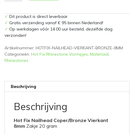
Nailhead
Coper/Bronze
Vierkant
✓
Dit product is direct leverbaar
8mm
✓
Gratis verzending vanaf € 95 binnen Nederland!
Zakje
✓
Op werkdagen vóór 14.00 uur besteld, dezelfde dag
20
verzonden!
gram
aantal
Artikelnummer:
HOTFIX-NAILHEAD-VIERKANT-BRONZE-8MM
Categorieën:
Hot Fix Rhinestone Vormpjes
,
Materiaal
,
Rhinestones
Beschrijving
Beschrijving
Hot Fix Nailhead Coper/Bronze Vierkant
8mm
Zakje 20 gram