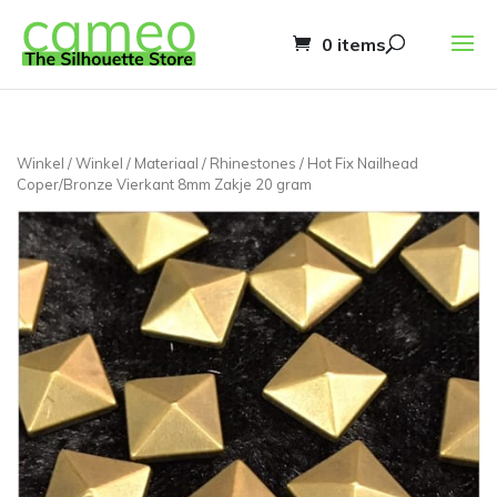
0 items
Winkel
/
Winkel
/
Materiaal
/
Rhinestones
/ Hot Fix Nailhead
Coper/Bronze Vierkant 8mm Zakje 20 gram