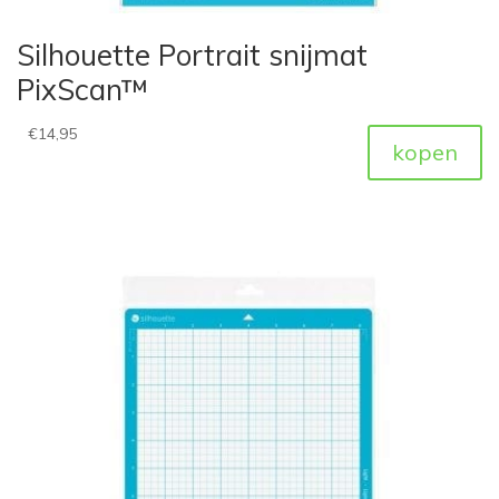
Silhouette Portrait snijmat
PixScan™
€
14,95
kopen