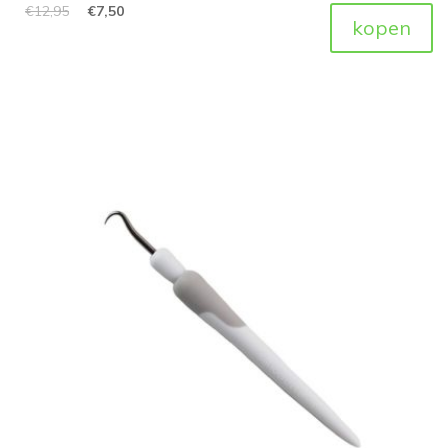
€
12,95
€
7,50
kopen