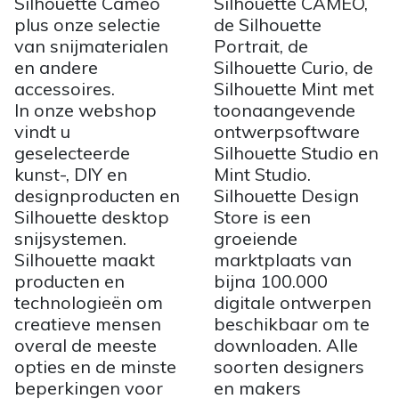
Silhouette Cameo
Silhouette CAMEO,
plus onze selectie
de Silhouette
van snijmaterialen
Portrait, de
en andere
Silhouette Curio, de
accessoires.
Silhouette Mint met
In onze webshop
toonaangevende
vindt u
ontwerpsoftware
geselecteerde
Silhouette Studio en
kunst-, DIY en
Mint Studio.
designproducten en
Silhouette Design
Silhouette desktop
Store is een
snijsystemen.
groeiende
Silhouette maakt
marktplaats van
producten en
bijna 100.000
technologieën om
digitale ontwerpen
creatieve mensen
beschikbaar om te
overal de meeste
downloaden. Alle
opties en de minste
soorten designers
beperkingen voor
en makers