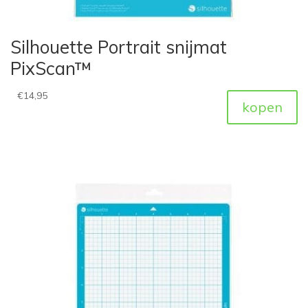
Silhouette Portrait snijmat
PixScan™
€
14,95
kopen