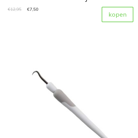
€
12,95
€
7,50
kopen