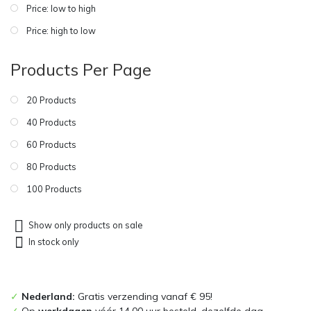
Price: low to high
Price: high to low
Products Per Page
20 Products
40 Products
60 Products
80 Products
100 Products
Show only products on sale
In stock only
✓
Nederland:
Gratis verzending vanaf € 95!
✓
Op
werkdagen
vóór 14.00 uur besteld, dezelfde dag