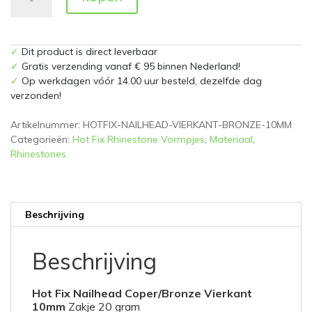
Nailhead
Coper/Bronze
Vierkant
✓
Dit product is direct leverbaar
10mm
✓
Gratis verzending vanaf € 95 binnen Nederland!
Zakje
✓
Op werkdagen vóór 14.00 uur besteld, dezelfde dag
20
verzonden!
gram
aantal
Artikelnummer:
HOTFIX-NAILHEAD-VIERKANT-BRONZE-10MM
Categorieën:
Hot Fix Rhinestone Vormpjes
,
Materiaal
,
Rhinestones
Beschrijving
Beschrijving
Hot Fix Nailhead Coper/Bronze Vierkant
10mm
Zakje 20 gram