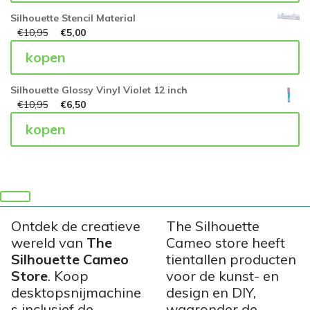
Silhouette Stencil Material
€
10,95
€
5,00
kopen
Silhouette Glossy Vinyl Violet 12 inch
€
10,95
€
6,50
kopen
Ontdek de creatieve
The Silhouette
wereld van
The
Cameo store heeft
Silhouette Cameo
tientallen producten
Store
. Koop
voor de kunst- en
desktopsnijmachine
design en DIY,
s inclusief de
waaronder de