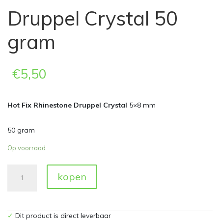
Druppel Crystal 50
gram
€
5,50
Hot Fix Rhinestone Druppel Crystal
5×8 mm
50 gram
Op voorraad
Druppel
kopen
Crystal
50
gram
aantal
✓
Dit product is direct leverbaar