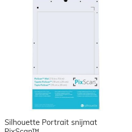
Silhouette Portrait snijmat
PixScan™