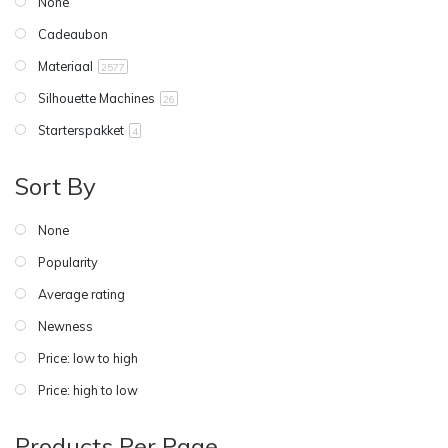
None
Cadeaubon
Materiaal
2577
Silhouette Machines
26
Starterspakket
4
Sort By
None
Popularity
Average rating
Newness
Price: low to high
Price: high to low
Products Per Page