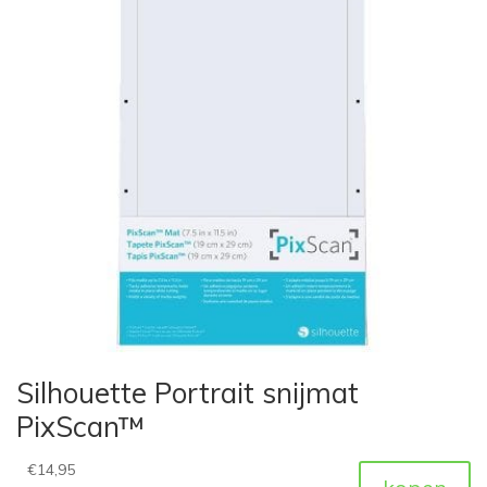
Silhouette Portrait snijmat
PixScan™
€
14,95