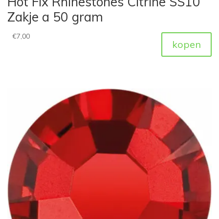
Hot Fix Rhinestones Citrine SS10
Zakje a 50 gram
€
7,00
kopen