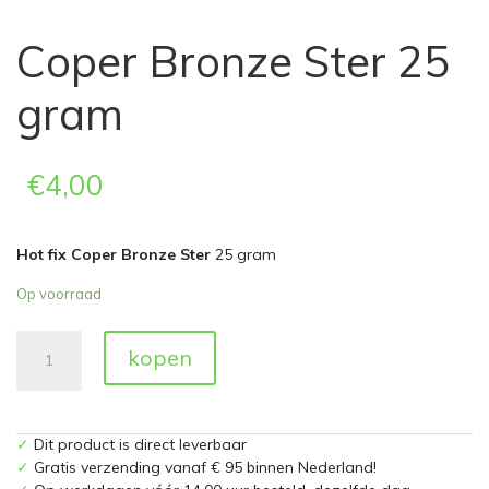
Coper Bronze Ster 25
gram
€
4,00
Hot fix Coper Bronze Ster
25 gram
Op voorraad
Coper
kopen
Bronze
Ster
25
gram
✓
Dit product is direct leverbaar
aantal
✓
Gratis verzending vanaf € 95 binnen Nederland!