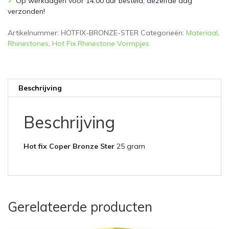
✓
Op werkdagen vóór 14.00 uur besteld, dezelfde dag
verzonden!
Artikelnummer:
HOTFIX-BRONZE-STER
Categorieën:
Materiaal
,
Rhinestones
,
Hot Fix Rhinestone Vormpjes
Beschrijving
Beschrijving
Hot fix Coper Bronze Ster
25 gram
Gerelateerde producten