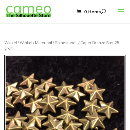
0 items
Winkel
/
Winkel
/
Materiaal
/
Rhinestones
/ Coper Bronze Ster 25
gram