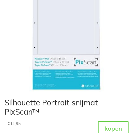
Silhouette Portrait snijmat
PixScan™
€
14,95
kopen