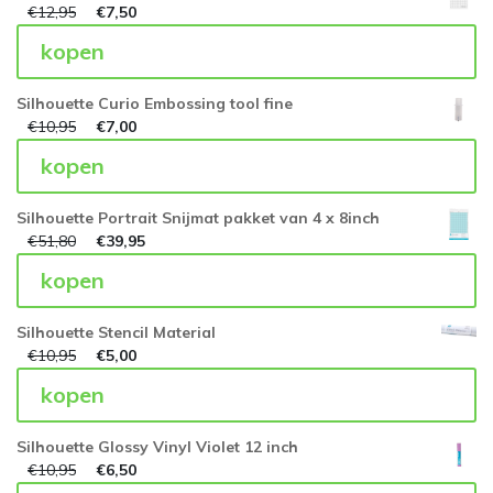
€
12,95
€
7,50
kopen
Silhouette Curio Embossing tool fine
€
10,95
€
7,00
kopen
Silhouette Portrait Snijmat pakket van 4 x 8inch
€
51,80
€
39,95
kopen
Silhouette Stencil Material
€
10,95
€
5,00
kopen
Silhouette Glossy Vinyl Violet 12 inch
€
10,95
€
6,50