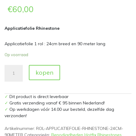
€
60,00
Applicatiefolie Rhinestone
Applicatiefolie 1 rol : 24cm breed en 90 meter lang
Op voorraad
Applicatiefolie
kopen
rol
90
meter
x
✓
Dit product is direct leverbaar
24
✓
Gratis verzending vanaf € 95 binnen Nederland!
cm
✓
Op werkdagen vóór 14.00 uur besteld, dezelfde dag
breed
verzonden!
aantal
Artikelnummer:
ROL-APPLICATIEFOLIE-RHINESTONE-24CM-
90METER
Categorieën:
Benodigdheden Hotfix Rhinestones
,