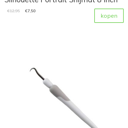
€
12,95
€
7,50
kopen