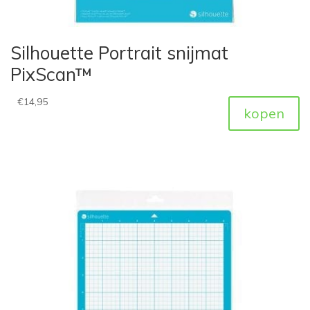
Silhouette Portrait snijmat
PixScan™
€
14,95
kopen