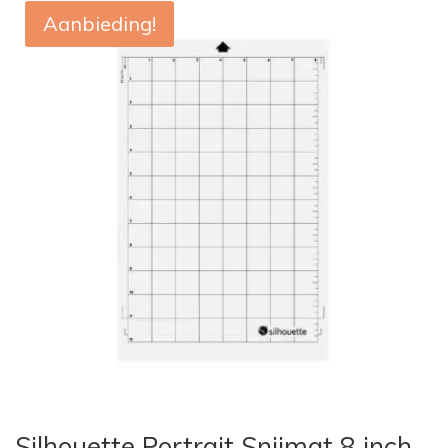
Aanbieding!
Silhouette Portrait Snijmat 8 inch