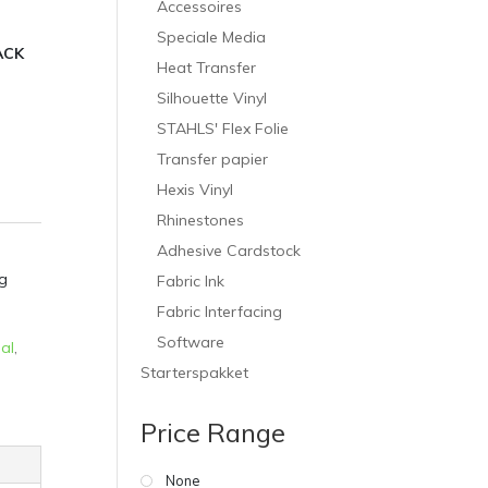
Accessoires
Speciale Media
ACK
Heat Transfer
Silhouette Vinyl
STAHLS' Flex Folie
Transfer papier
Hexis Vinyl
Rhinestones
Adhesive Cardstock
g
Fabric Ink
Fabric Interfacing
Software
al
,
Starterspakket
Price Range
None