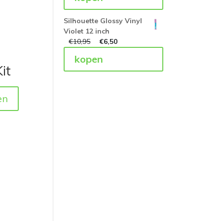
Silhouette Glossy Vinyl
Violet 12 inch
€
10,95
€
6,50
kopen
it
en