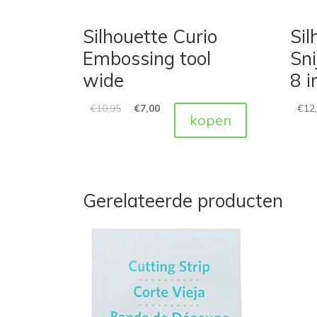
Silhouette Curio
Sil
Embossing tool
Sni
wide
8 i
€
10,95
€
7,00
€
12
kopen
Gerelateerde producten