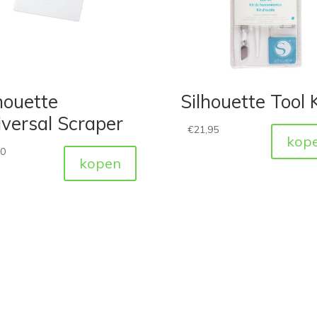
houette
Silhouette Tool K
versal Scraper
€
21,95
kop
50
kopen