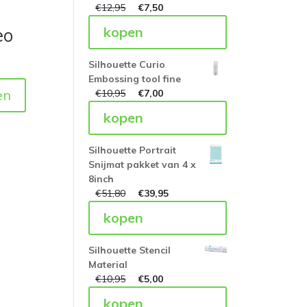
€
12,95
€
7,50
kopen
eo
Silhouette Curio
Embossing tool fine
en
€
10,95
€
7,00
kopen
Silhouette Portrait
Snijmat pakket van 4 x
8inch
€
51,80
€
39,95
kopen
Silhouette Stencil
Material
€
10,95
€
5,00
kopen