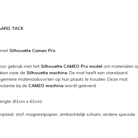
AARD TACK
 met
Silhouette Cameo Pro
.
oor gebruik met het
Silhouette CAMEO Pro model
om materialen o
taken naar de
Silhouette machine
. De mat heeft een standaard
lgemene materiaalsoorten op hun plaats te houden. Deze mat
nstantie bij de
CAMEO machine
wordt geleverd.
 lengte (61cm x 61cm)
nplaat, stof, magneetpapier, ambachtelijk schuim, andere speciale