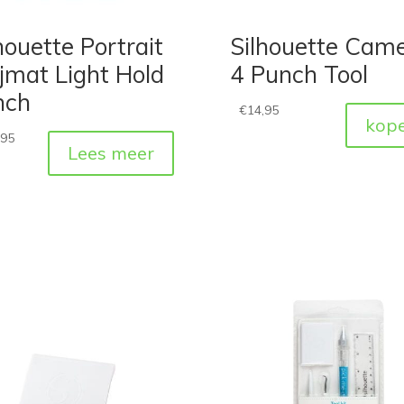
houette Portrait
Silhouette Cam
jmat Light Hold
4 Punch Tool
nch
€
14,95
kop
,95
Lees meer