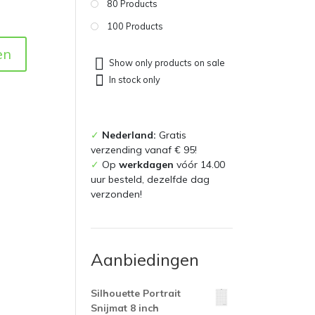
80 Products
100 Products
en
Show only products on sale
In stock only
✓
Nederland:
Gratis
verzending vanaf € 95!
✓
Op
werkdagen
vóór 14.00
uur besteld, dezelfde dag
verzonden!
Aanbiedingen
Silhouette Portrait
Snijmat 8 inch