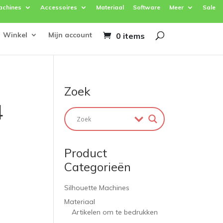
achines
Accessoires
Materiaal
Software
Meer
Sale
Winkel
Mijn account
0 items
Zoek
4
Product
Categorieën
Silhouette Machines
Materiaal
Artikelen om te bedrukken