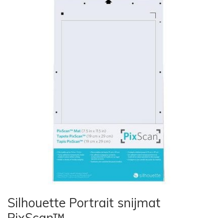
Silhouette Portrait snijmat
PixScan™