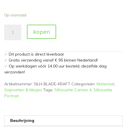
Op voorraad
Silhouette
kopen
2mm
Kraft
Blade
aantal
✓
Dit product is direct leverbaar
✓
Gratis verzending vanaf € 95 binnen Nederland!
✓
Op werkdagen vóór 14.00 uur besteld, dezelfde dag
verzonden!
Artikelnummer:
SILH-BLADE-KRAFT
Categorieën:
Materiaal
,
Snijmatten & Mesjes
Tags:
Silhouette Cameo 4
,
Silhouette
Portrait
Beschrijving