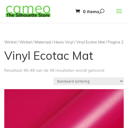
0 items
Winkel
/
Winkel
/
Materiaal
/
Hexis Vinyl
/
Vinyl Ecotac Mat
/ Pagina 2
Vinyl Ecotac Mat
Resultaat 46–48 van de 48 resultaten wordt getoond