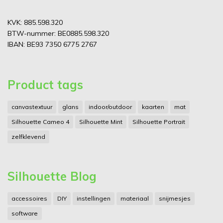
KVK: 885.598.320
BTW-nummer: BE0885.598.320
IBAN: BE93 7350 6775 2767
Product tags
canvastextuur
glans
indoor/outdoor
kaarten
mat
Silhouette Cameo 4
Silhouette Mint
Silhouette Portrait
zelfklevend
Silhouette Blog
accessoires
DIY
instellingen
materiaal
snijmesjes
software