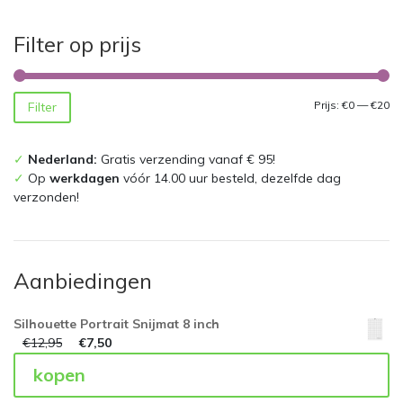
Filter op prijs
Mi
Ma
Prijs:
€0
—
€20
Filter
pri
pri
✓
Nederland:
Gratis verzending vanaf € 95!
✓
Op
werkdagen
vóór 14.00 uur besteld, dezelfde dag
verzonden!
Aanbiedingen
Silhouette Portrait Snijmat 8 inch
€
12,95
€
7,50
kopen