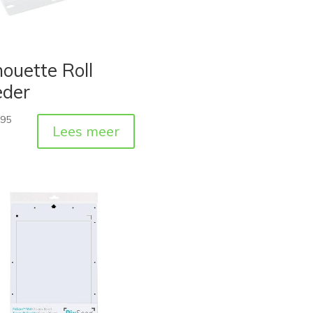
houette Roll
eder
,95
Lees meer