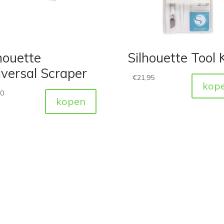
houette
Silhouette Tool K
versal Scraper
€
21,95
kop
50
kopen