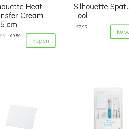
houette Heat
Silhouette Spat
ansfer Cream
Tool
,5 cm
€
7,95
kop
,95
€
9,50
kopen