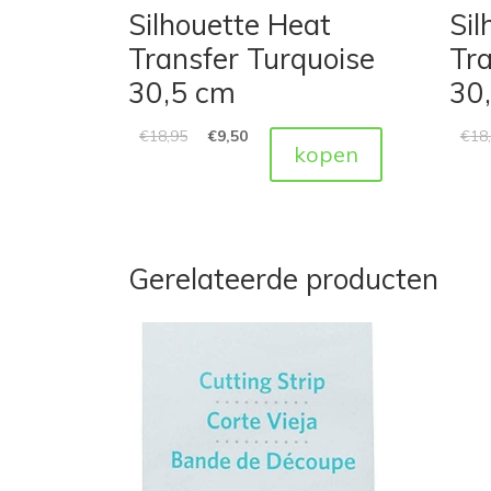
Silhouette Heat
Sil
Transfer Turquoise
Tr
30,5 cm
30
€
18,95
€
9,50
€
18
kopen
Gerelateerde producten