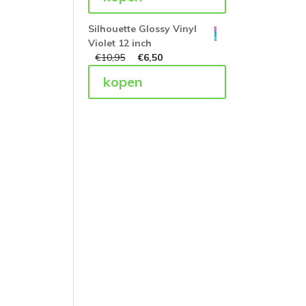
Silhouette Glossy Vinyl
Violet 12 inch
€
10,95
€
6,50
kopen