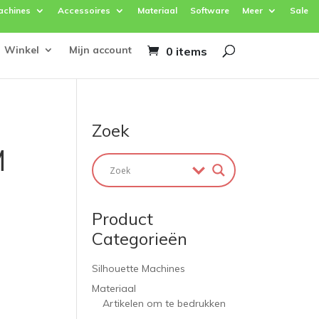
achines
Accessoires
Materiaal
Software
Meer
Sale
Winkel
Mijn account
0 items
Zoek
M
Product
Categorieën
Silhouette Machines
Materiaal
Artikelen om te bedrukken