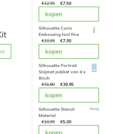
€
12,95
€
7,50
kopen
Silhouette Curio
it
Embossing tool fine
€
10,95
€
7,00
en
kopen
Silhouette Portrait
Snijmat pakket van 4 x
8inch
€
51,80
€
39,95
kopen
Silhouette Stencil
Material
€
10,95
€
5,00
kopen