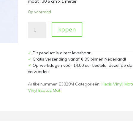
maat : 30,5 cm x 1 meter
Op voorraad
White
kopen
Mat
E3829M
30,5
cm
✓
Dit product is direct leverbaar
x
✓
Gratis verzending vanaf € 95 binnen Nederland!
1
✓
Op werkdagen vóór 14.00 uur besteld, dezelfde da
meter
verzonden!
aantal
Artikelnummer:
E3829M
Categorieën:
Hexis Vinyl
,
Mate
Vinyl Ecotac Mat