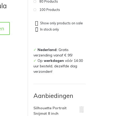
80 Products
ula
100 Products
Show only products on sale
en
In stock only
✓
Nederland:
Gratis
verzending vanaf € 95!
✓
Op
werkdagen
vóór 14.00
uur besteld, dezelfde dag
verzonden!
Aanbiedingen
Silhouette Portrait
Snijmat 8 inch