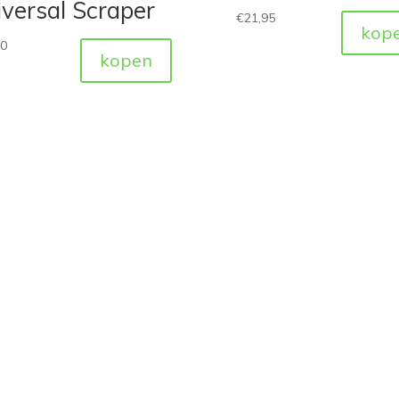
versal Scraper
€
21,95
kop
50
kopen