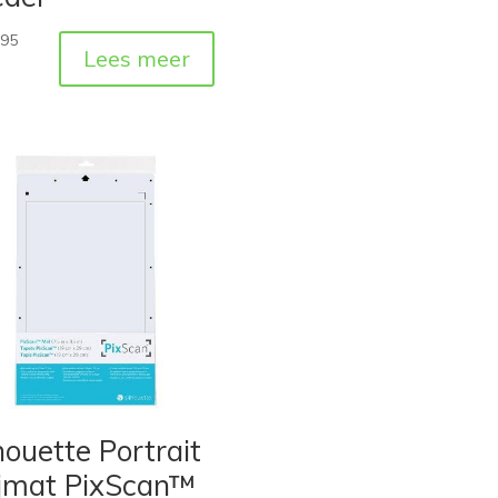
,95
Lees meer
houette Portrait
ijmat PixScan™