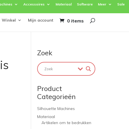
achines
Accessoires
Materiaal
Software
Meer
Sale
Winkel
Mijn account
0 items
Zoek
is
Product
Categorieën
Silhouette Machines
Materiaal
Artikelen om te bedrukken