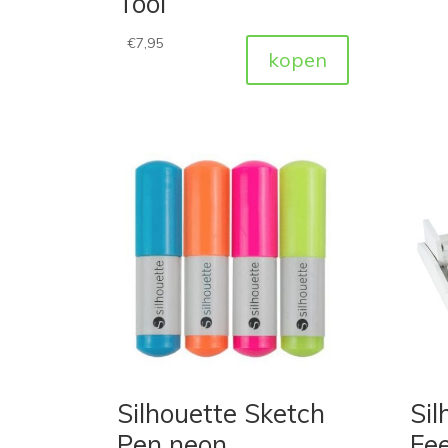
Tool
€
7,95
kopen
Silhouette Sketch
Sil
Pen neon
Fe