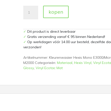
Kleurenwaaier
kopen
Hexis
Mono
E3000
aantal
✓
Dit product is direct leverbaar
✓
Gratis verzending vanaf € 95 binnen Nederland!
✓
Op werkdagen vóór 14.00 uur besteld, dezelfde da
verzonden!
Artikelnummer:
Kleurenwaaier Hexis Mono E3000/Micr
M2000
Categorieën:
Materiaal
,
Hexis Vinyl
,
Vinyl Ecot
Glossy
,
Vinyl Ecotac Mat