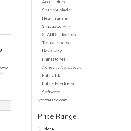
Accessoires
Speciale Media
Heat Transfer
Silhouette Vinyl
STAHLS' Flex Folie
Transfer papier
g
Hexis Vinyl
Rhinestones
Adhesive Cardstock
otac
ac
Fabric Ink
Fabric Interfacing
Software
Starterspakket
Price Range
None