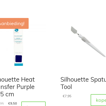
Aanbieding!
houette Heat
Silhouette Spat
nsfer Purple
Tool
,5 cm
€
7,95
kop
,95
€
9,50