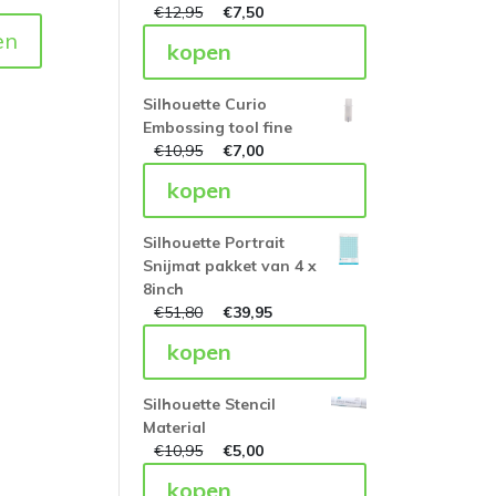
€
12,95
€
7,50
en
kopen
Silhouette Curio
Embossing tool fine
€
10,95
€
7,00
kopen
Silhouette Portrait
Snijmat pakket van 4 x
8inch
€
51,80
€
39,95
kopen
Silhouette Stencil
Material
€
10,95
€
5,00
kopen