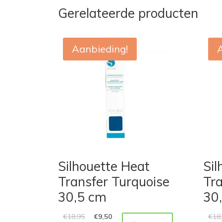
Gerelateerde producten
Aanbieding!
Silhouette Heat
Sil
Transfer Turquoise
Tra
30,5 cm
30
€
18,95
€
9,50
€
18