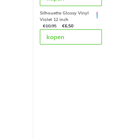
Silhouette Glossy Vinyl
Violet 12 inch
€
10,95
€
6,50
kopen