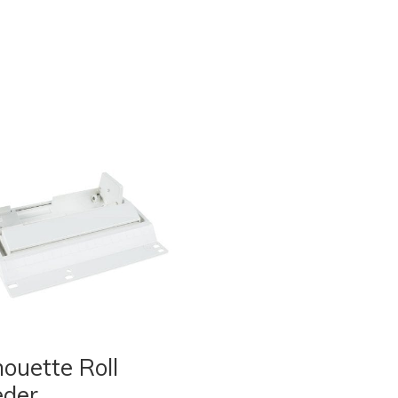
houette Roll
eder