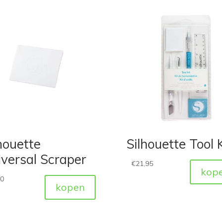
houette
Silhouette Tool K
versal Scraper
€
21,95
kop
50
kopen