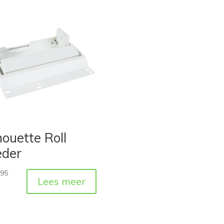
houette Roll
eder
,95
Lees meer