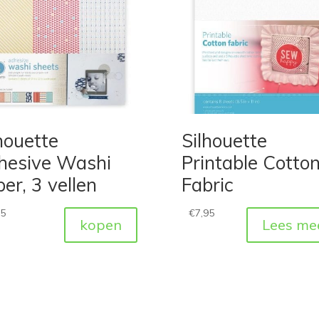
houette
Silhouette
hesive Washi
Printable Cotto
er, 3 vellen
Fabric
95
€
7,95
kopen
Lees me