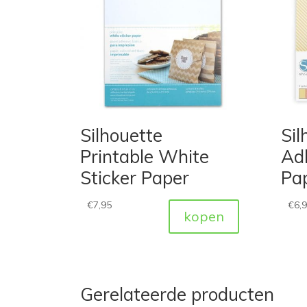
Silhouette
Sil
Printable White
Ad
Sticker Paper
Pap
€
7,95
€
6,
kopen
Gerelateerde producten