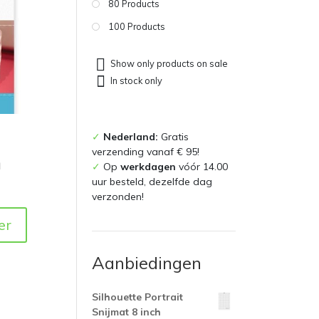
80 Products
100 Products
Show only products on sale
In stock only
✓
Nederland:
Gratis
verzending vanaf € 95!
n
✓
Op
werkdagen
vóór 14.00
uur besteld, dezelfde dag
verzonden!
er
Aanbiedingen
Silhouette Portrait
Snijmat 8 inch