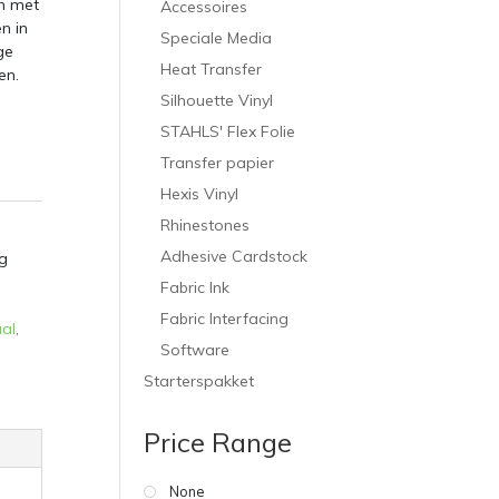
en met
Accessoires
n in
Speciale Media
ge
Heat Transfer
en.
Silhouette Vinyl
STAHLS' Flex Folie
Transfer papier
Hexis Vinyl
Rhinestones
Adhesive Cardstock
g
Fabric Ink
Fabric Interfacing
aal
,
Software
Starterspakket
Price Range
None