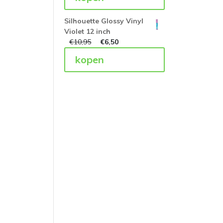
Silhouette Glossy Vinyl
Violet 12 inch
€
10,95
€
6,50
kopen