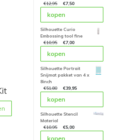
€
12,95
€
7,50
kopen
Silhouette Curio
Embossing tool fine
€
10,95
€
7,00
kopen
Silhouette Portrait
Snijmat pakket van 4 x
8inch
€
51,80
€
39,95
it
kopen
en
Silhouette Stencil
Material
€
10,95
€
5,00
kopen