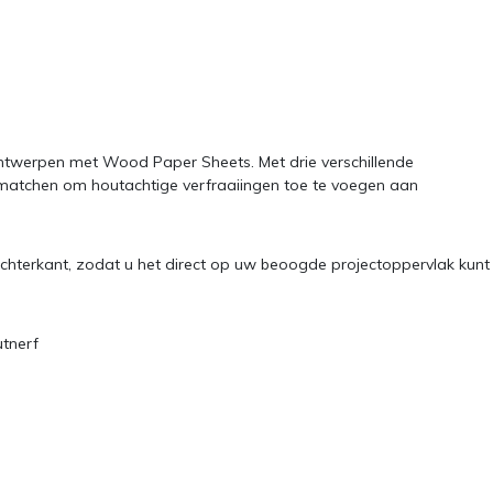
 ontwerpen met Wood Paper Sheets. Met drie verschillende
n matchen om houtachtige verfraaiingen toe te voegen aan
achterkant, zodat u het direct op uw beoogde projectoppervlak kunt
utnerf