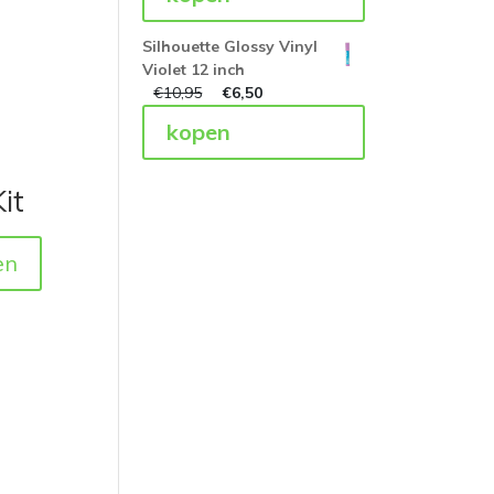
Silhouette Glossy Vinyl
Violet 12 inch
€
10,95
€
6,50
kopen
it
en