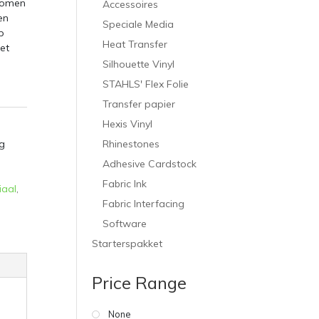
enomen
Accessoires
en
Speciale Media
p
Heat Transfer
et
Silhouette Vinyl
STAHLS' Flex Folie
Transfer papier
Hexis Vinyl
Rhinestones
g
Adhesive Cardstock
Fabric Ink
iaal
,
Fabric Interfacing
Software
Starterspakket
Price Range
None