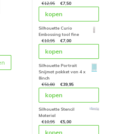
€
12,95
€
7,50
kopen
Silhouette Curio
Embossing tool fine
€
10,95
€
7,00
kopen
en
Silhouette Portrait
Snijmat pakket van 4 x
8inch
€
51,80
€
39,95
kopen
Silhouette Stencil
Material
€
10,95
€
5,00
kopen