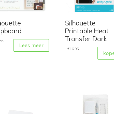
houette
Silhouette
ipboard
Printable Heat
Transfer Dark
,95
Lees meer
€
16,95
kop