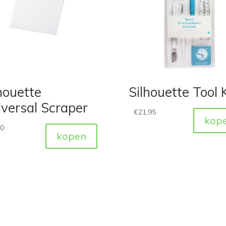
houette
Silhouette Tool K
versal Scraper
€
21,95
kop
50
kopen