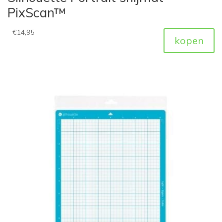
PixScan™
€
14,95
kopen