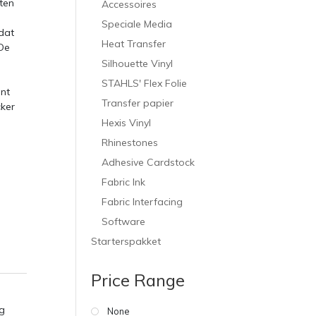
ten
Accessoires
Speciale Media
dat
Heat Transfer
De
Silhouette Vinyl
STAHLS' Flex Folie
nt
Transfer papier
cker
Hexis Vinyl
Rhinestones
Adhesive Cardstock
Fabric Ink
Fabric Interfacing
Software
Starterspakket
Price Range
g
None