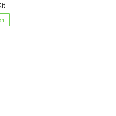
it
en