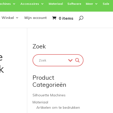
achines
Accessoires
Materiaal
Software
Meer
Sale
Winkel
Mijn account
0 items
Zoek
e
k
Product
Categorieën
Silhouette Machines
Materiaal
Artikelen om te bedrukken