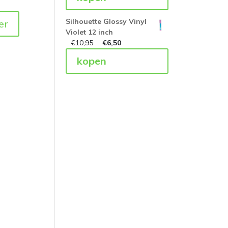
Silhouette Glossy Vinyl
er
Violet 12 inch
€
10,95
€
6,50
kopen