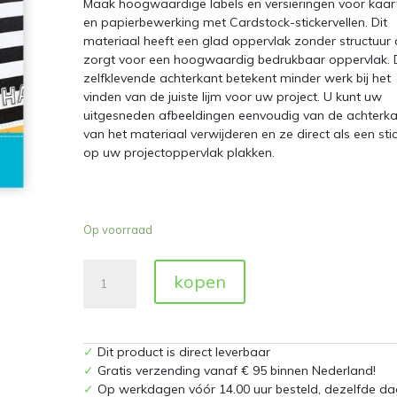
Maak hoogwaardige labels en versieringen voor kaar
en papierbewerking met Cardstock-stickervellen. Dit
materiaal heeft een glad oppervlak zonder structuur 
zorgt voor een hoogwaardig bedrukbaar oppervlak. 
zelfklevende achterkant betekent minder werk bij het
vinden van de juiste lijm voor uw project. U kunt uw
uitgesneden afbeeldingen eenvoudig van de achterka
van het materiaal verwijderen en ze direct als een sti
op uw projectoppervlak plakken.
Op voorraad
Silhouette
kopen
Printable
Adhesive
Cardstock
aantal
✓
Dit product is direct leverbaar
✓
Gratis verzending vanaf € 95 binnen Nederland!
✓
Op werkdagen vóór 14.00 uur besteld, dezelfde da