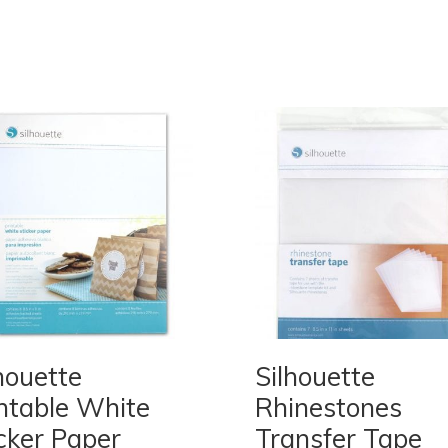
houette
Silhouette
ntable White
Rhinestones
cker Paper
Transfer Tape