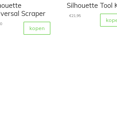
houette
Silhouette Tool K
versal Scraper
€
21,95
kop
50
kopen