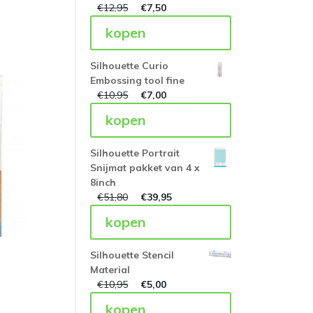
€
12,95
€
7,50
kopen
Silhouette Curio
Embossing tool fine
€
10,95
€
7,00
kopen
Silhouette Portrait
Snijmat pakket van 4 x
8inch
€
51,80
€
39,95
kopen
Silhouette Stencil
Material
€
10,95
€
5,00
kopen