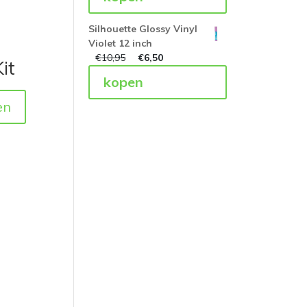
Silhouette Glossy Vinyl
Violet 12 inch
€
10,95
€
6,50
it
kopen
en