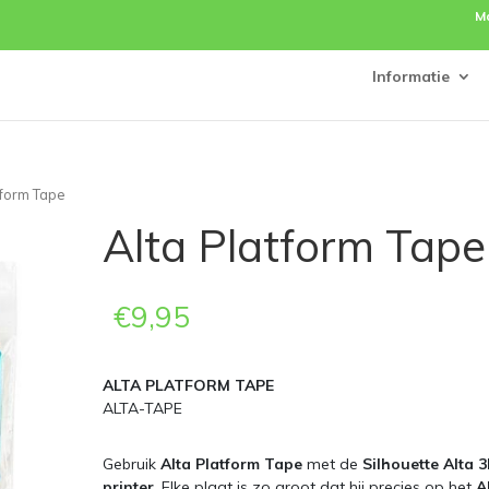
M
Informatie
tform Tape
Alta Platform Tape
€
9,95
ALTA PLATFORM TAPE
ALTA-TAPE
Gebruik
Alta Platform Tape
met de
Silhouette Alta 
printer
. Elke plaat is zo groot dat hij precies op het
A