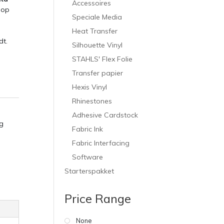
Accessoires
op
Speciale Media
Heat Transfer
dt.
Silhouette Vinyl
STAHLS' Flex Folie
Transfer papier
Hexis Vinyl
Rhinestones
Adhesive Cardstock
g
Fabric Ink
Fabric Interfacing
Software
Starterspakket
Price Range
None