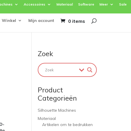
achines
Accessoires
Materiaal
Software
Meer
Sale
Winkel
Mijn account
0 items
Zoek
Product
Categorieën
Silhouette Machines
Materiaal
3D-
Artikelen om te bedrukken
lta