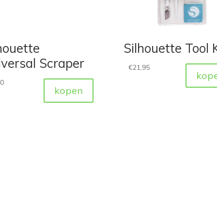
houette
Silhouette Tool K
versal Scraper
€
21,95
kop
50
kopen