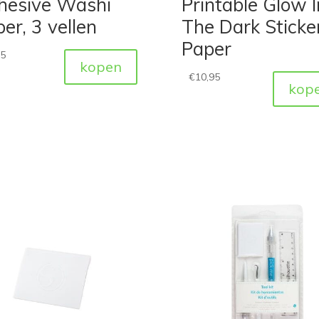
hesive Washi
Printable Glow I
er, 3 vellen
The Dark Sticke
Paper
95
kopen
€
10,95
kop