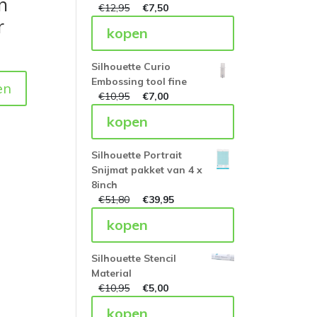
n
€
12,95
€
7,50
r
kopen
Silhouette Curio
Embossing tool fine
en
€
10,95
€
7,00
kopen
Silhouette Portrait
Snijmat pakket van 4 x
8inch
€
51,80
€
39,95
kopen
Silhouette Stencil
Material
€
10,95
€
5,00
kopen