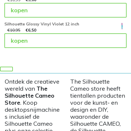
kopen
Silhouette Glossy Vinyl Violet 12 inch
€
10,95
€
6,50
kopen
Ontdek de creatieve
The Silhouette
wereld van
The
Cameo store heeft
Silhouette Cameo
tientallen producten
Store
. Koop
voor de kunst- en
desktopsnijmachine
design en DIY,
s inclusief de
waaronder de
Silhouette Cameo
Silhouette CAMEO,
plus onze selectie
de Silhouette