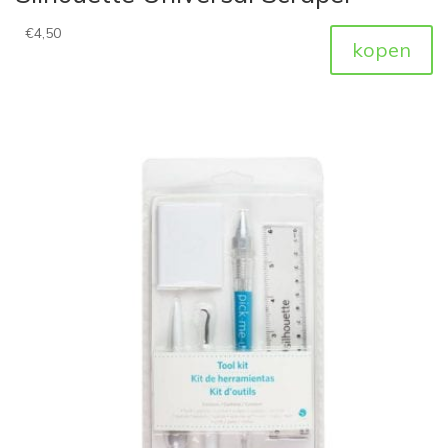
€
4,50
kopen