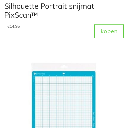
Silhouette Portrait snijmat
PixScan™
€
14,95
kopen