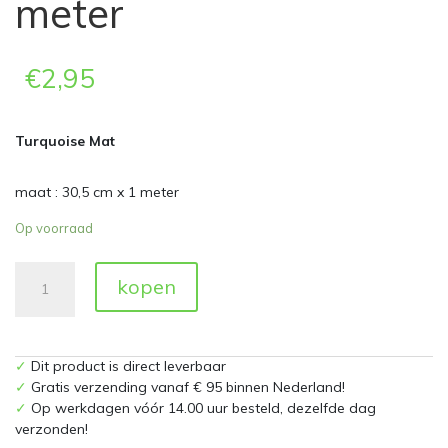
meter
€
2,95
Turquoise Mat
maat : 30,5 cm x 1 meter
Op voorraad
Turquoise
kopen
Mat
E3320M
30,5
cm
✓
Dit product is direct leverbaar
x
✓
Gratis verzending vanaf € 95 binnen Nederland!
1
✓
Op werkdagen vóór 14.00 uur besteld, dezelfde dag
meter
verzonden!
aantal