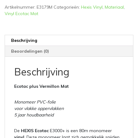
Artikelnummer:
E3179M
Categorieën:
Hexis Vinyl
,
Materiaal
,
Vinyl Ecotac Mat
Beschrijving
Beoordelingen (0)
Beschrijving
Ecotac plus Vermillon Mat
Monomeer PVC-folie
voor vlakke oppervlakken
5 jaar houdbaarheid
De
HEXIS Ecotac
E3000+ is een 80m monomeer
vinyl
. Deze monomeer laat zich gemakkelijk snijden