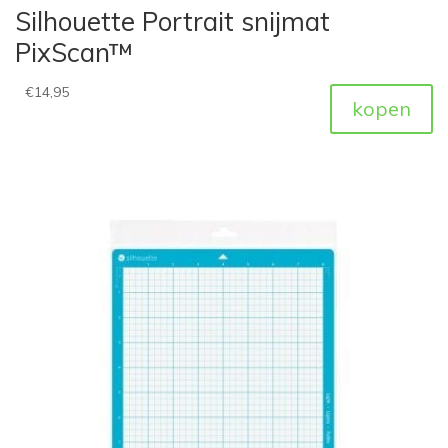
Silhouette Portrait snijmat
PixScan™
€
14,95
kopen