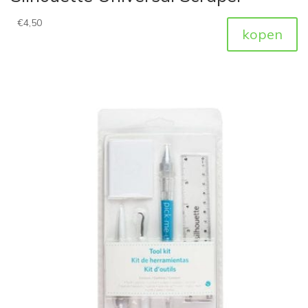
€
4,50
kopen