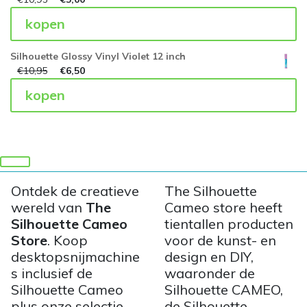
kopen
Silhouette Glossy Vinyl Violet 12 inch
€
10,95
€
6,50
kopen
Ontdek de creatieve
The Silhouette
wereld van
The
Cameo store heeft
Silhouette Cameo
tientallen producten
Store
. Koop
voor de kunst- en
desktopsnijmachine
design en DIY,
s inclusief de
waaronder de
Silhouette Cameo
Silhouette CAMEO,
plus onze selectie
de Silhouette