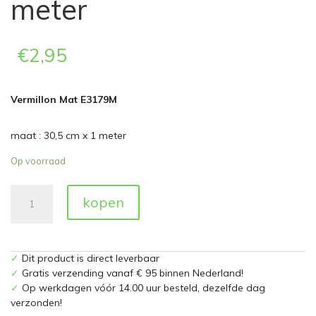
meter
€
2,95
Vermillon Mat E3179M
maat : 30,5 cm x 1 meter
Op voorraad
Vermillon
kopen
Mat
E3179M
30,5
cm
✓
Dit product is direct leverbaar
x
✓
Gratis verzending vanaf € 95 binnen Nederland!
1
✓
Op werkdagen vóór 14.00 uur besteld, dezelfde dag
meter
verzonden!
aantal