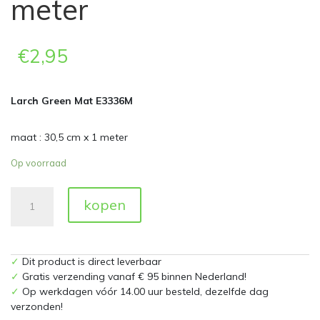
meter
€
2,95
Larch Green Mat E3336M
maat : 30,5 cm x 1 meter
Op voorraad
Larch
kopen
Green
Mat
E3336M
30,5
✓
Dit product is direct leverbaar
cm
✓
Gratis verzending vanaf € 95 binnen Nederland!
x
✓
Op werkdagen vóór 14.00 uur besteld, dezelfde dag
1
verzonden!
meter