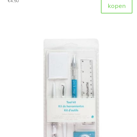
€
4,50
kopen