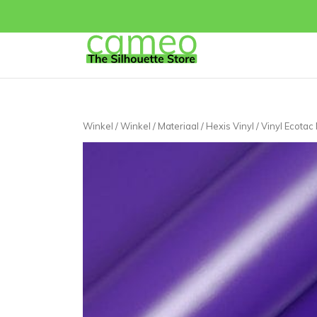
Winkel
/
Winkel
/
Materiaal
/
Hexis Vinyl
/
Vinyl Ecotac