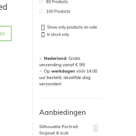
80 Products
ed
100 Products
Show only products on sale
er
In stock only
✓
Nederland:
Gratis
verzending vanaf € 95!
✓
Op
werkdagen
vóór 14.00
uur besteld, dezelfde dag
verzonden!
Aanbiedingen
Silhouette Portrait
Snijmat 8 inch