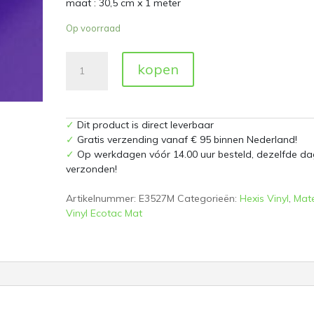
maat : 30,5 cm x 1 meter
Op voorraad
Purple
kopen
Mat
E3527M
30,5
cm
✓
Dit product is direct leverbaar
x
✓
Gratis verzending vanaf € 95 binnen Nederland!
1
✓
Op werkdagen vóór 14.00 uur besteld, dezelfde da
meter
verzonden!
aantal
Artikelnummer:
E3527M
Categorieën:
Hexis Vinyl
,
Mate
Vinyl Ecotac Mat