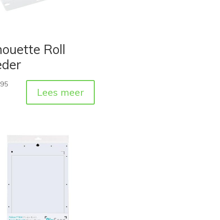
houette Roll
eder
,95
Lees meer