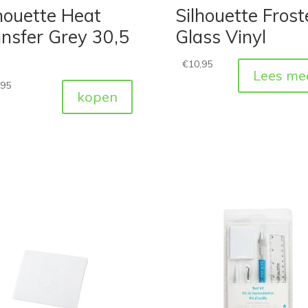
houette Heat
Silhouette Frost
nsfer Grey 30,5
Glass Vinyl
€
10,95
Lees me
,95
kopen