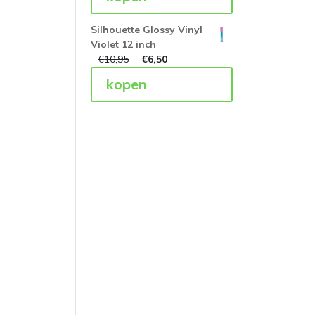
Silhouette Glossy Vinyl
Violet 12 inch
€
10,95
€
6,50
kopen