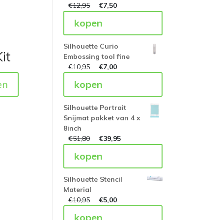
€
12,95
€
7,50
kopen
Silhouette Curio
it
Embossing tool fine
€
10,95
€
7,00
en
kopen
Silhouette Portrait
Snijmat pakket van 4 x
8inch
€
51,80
€
39,95
kopen
Silhouette Stencil
Material
€
10,95
€
5,00
kopen