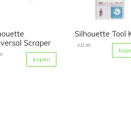
houette
Silhouette Tool K
versal Scraper
€
21,95
kop
50
kopen