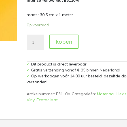
Intense Yellow Mat E3110M
maat : 30,5 cm x 1 meter
Op voorraad
Intens
kopen
Yellow
Mat
E3110M
30,5
✓
Dit product is direct leverbaar
cm
✓
Gratis verzending vanaf € 95 binnen Nederland!
x
✓
Op werkdagen vóór 14.00 uur besteld, dezelfde da
1
verzonden!
meter
aantal
Artikelnummer:
E3110M
Categorieën:
Materiaal
,
Hexis
Vinyl Ecotac Mat