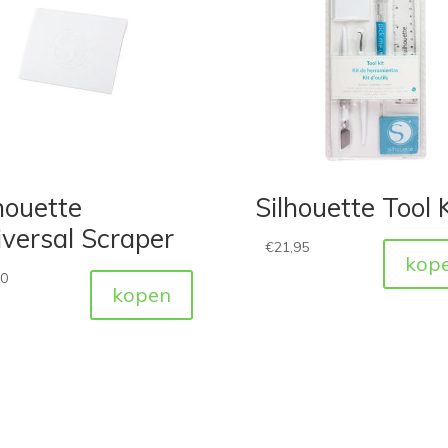
houette
Silhouette Tool K
versal Scraper
€
21,95
kop
50
kopen