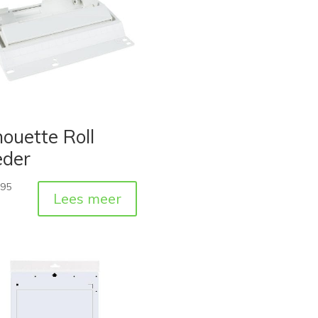
houette Roll
eder
,95
Lees meer