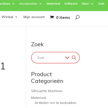
achines
Accessoires
Materiaal
Software
Meer
Sale
Winkel
Mijn account
0 items
Zoek
 1
Product
Categorieën
Silhouette Machines
Materiaal
Artikelen om te bedrukken