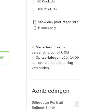
80 Products
100 Products
Show only products on sale
In stock only
✓
Nederland:
Gratis
verzending vanaf € 95!
er
✓
Op
werkdagen
vóór 14.00
uur besteld, dezelfde dag
verzonden!
Aanbiedingen
Silhouette Portrait
Snijmat 8 inch