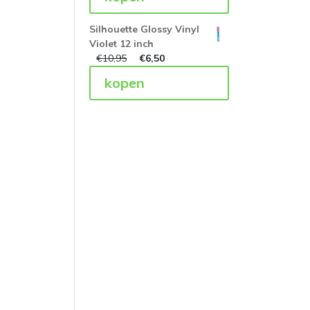
Silhouette Glossy Vinyl
Violet 12 inch
€
10,95
€
6,50
kopen