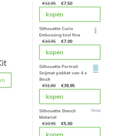
€
12,95
€
7,50
kopen
Silhouette Curio
Embossing tool fine
€
10,95
€
7,00
kopen
it
Silhouette Portrait
Snijmat pakket van 4 x
en
8inch
€
51,80
€
39,95
kopen
Silhouette Stencil
Material
€
10,95
€
5,00
kopen