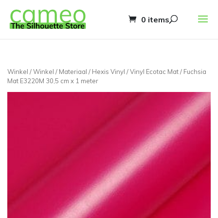
0 items
Winkel
/
Winkel
/
Materiaal
/
Hexis Vinyl
/
Vinyl Ecotac Mat
/ Fuchsia
Mat E3220M 30,5 cm x 1 meter