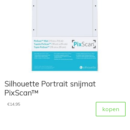
Silhouette Portrait snijmat
PixScan™
€
14,95
kopen