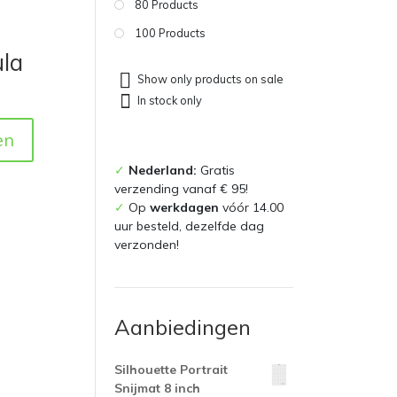
80 Products
100 Products
ula
Show only products on sale
In stock only
en
✓
Nederland:
Gratis
verzending vanaf € 95!
✓
Op
werkdagen
vóór 14.00
uur besteld, dezelfde dag
verzonden!
Aanbiedingen
Silhouette Portrait
Snijmat 8 inch