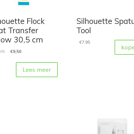
houette Flock
Silhouette Spat
at Transfer
Tool
llow 30,5 cm
€
7,95
kop
,95
€
9,50
Lees meer