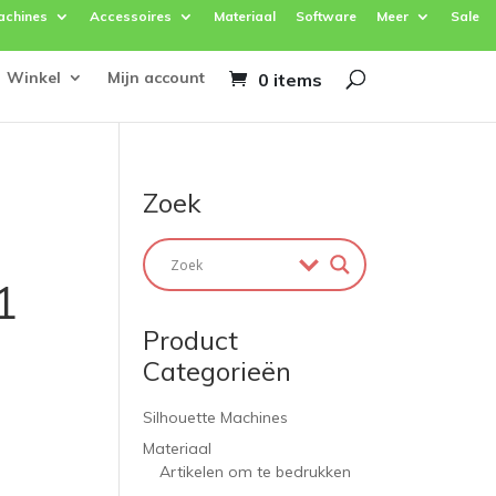
achines
Accessoires
Materiaal
Software
Meer
Sale
Winkel
Mijn account
0 items
Zoek
1
Product
Categorieën
Silhouette Machines
Materiaal
Artikelen om te bedrukken