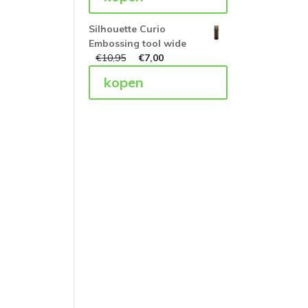
Silhouette Curio
Embossing tool wide
€
10,95
€
7,00
kopen