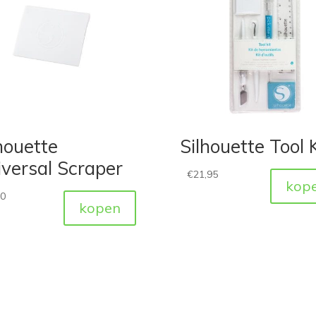
houette
Silhouette Tool K
versal Scraper
€
21,95
kop
50
kopen