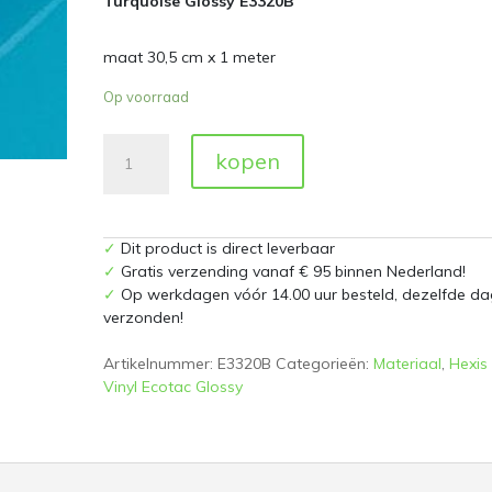
Turquoise Glossy E3320B
maat 30,5 cm x 1 meter
Op voorraad
Turquoise
kopen
Glossy
E3320B
30,5
cm
✓
Dit product is direct leverbaar
x
✓
Gratis verzending vanaf € 95 binnen Nederland!
1
✓
Op werkdagen vóór 14.00 uur besteld, dezelfde da
meter
verzonden!
aantal
Artikelnummer:
E3320B
Categorieën:
Materiaal
,
Hexis 
Vinyl Ecotac Glossy