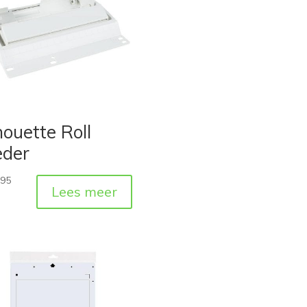
houette Roll
eder
,95
Lees meer