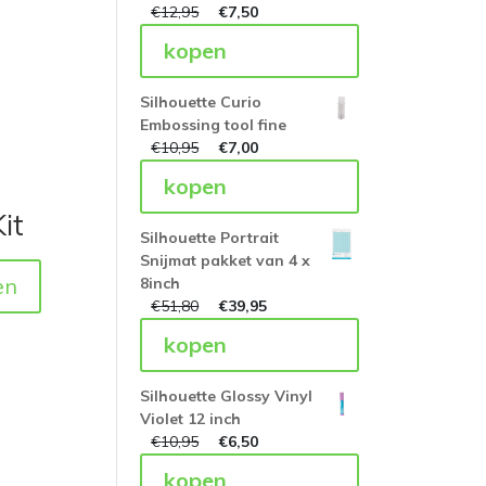
€
12,95
€
7,50
kopen
Silhouette Curio
Embossing tool fine
€
10,95
€
7,00
kopen
it
Silhouette Portrait
Snijmat pakket van 4 x
en
8inch
€
51,80
€
39,95
kopen
Silhouette Glossy Vinyl
Violet 12 inch
€
10,95
€
6,50
kopen