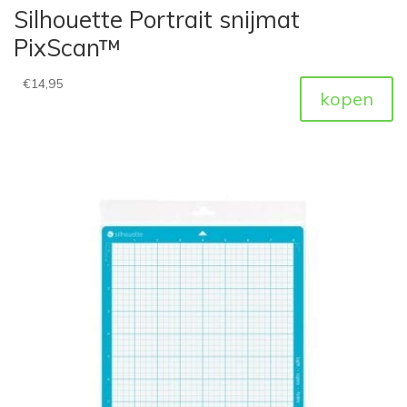
Silhouette Portrait snijmat
PixScan™
€
14,95
kopen