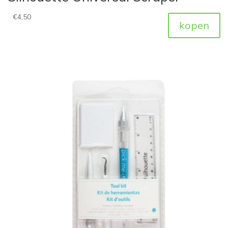
€
4,50
kopen