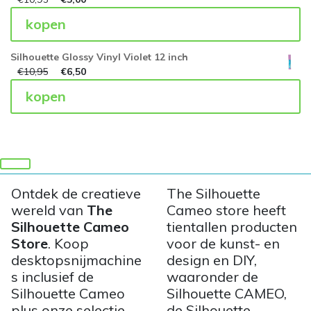
kopen
Silhouette Glossy Vinyl Violet 12 inch
€
10,95
€
6,50
kopen
Ontdek de creatieve
The Silhouette
wereld van
The
Cameo store heeft
Silhouette Cameo
tientallen producten
Store
. Koop
voor de kunst- en
desktopsnijmachine
design en DIY,
s inclusief de
waaronder de
Silhouette Cameo
Silhouette CAMEO,
plus onze selectie
de Silhouette