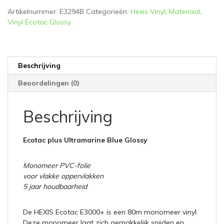
aantal
Artikelnummer:
E3294B
Categorieën:
Hexis Vinyl
,
Materiaal
,
Vinyl Ecotac Glossy
Beschrijving
Beoordelingen (0)
Beschrijving
Ecotac plus Ultramarine Blue Glossy
Monomeer PVC-folie
voor vlakke oppervlakken
5 jaar houdbaarheid
De HEXIS Ecotac E3000+ is een 80m monomeer vinyl.
Deze monomeer laat zich gemakkelijk snijden en