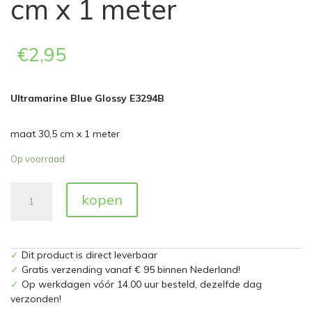
cm x 1 meter
€
2,95
Ultramarine Blue Glossy E3294B
maat 30,5 cm x 1 meter
Op voorraad
Ultramarine
kopen
Blue
Glossy
E3294B
30,5
✓
Dit product is direct leverbaar
cm
✓
Gratis verzending vanaf € 95 binnen Nederland!
x
✓
Op werkdagen vóór 14.00 uur besteld, dezelfde dag
1
verzonden!
meter