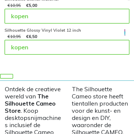
€
10,95
€
5,00
kopen
Silhouette Glossy Vinyl Violet 12 inch
€
10,95
€
6,50
kopen
Ontdek de creatieve
The Silhouette
wereld van
The
Cameo store heeft
Silhouette Cameo
tientallen producten
Store
. Koop
voor de kunst- en
desktopsnijmachine
design en DIY,
s inclusief de
waaronder de
Silhouette Cameo
Silhouette CAMEO,