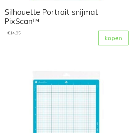
Silhouette Portrait snijmat
PixScan™
€
14,95
kopen