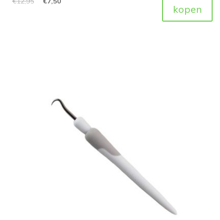
€
12,95
€
7,50
kopen