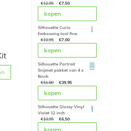
€
12,95
€
7,50
kopen
Silhouette Curio
Embossing tool fine
€
10,95
€
7,00
kopen
it
Silhouette Portrait
Snijmat pakket van 4 x
en
8inch
€
51,80
€
39,95
kopen
Silhouette Glossy Vinyl
Violet 12 inch
€
10,95
€
6,50
kopen