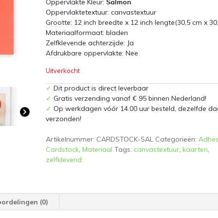
Oppervlakte Kleur:
Salmon
Oppervlaktetextuur: canvastextuur
Grootte: 12 inch breedte x 12 inch lengte(30,5 cm x 30
Materiaalformaat: bladen
Zelfklevende achterzijde: Ja
Afdrukbare oppervlakte: Nee
Uitverkocht
✓
Dit product is direct leverbaar
✓
Gratis verzending vanaf € 95 binnen Nederland!
✓
Op werkdagen vóór 14.00 uur besteld, dezelfde da
verzonden!
Artikelnummer:
CARDSTOCK-SAL
Categorieën:
Adhes
Cardstock
,
Materiaal
Tags:
canvastextuur
,
kaarten
,
zelfklevend
ordelingen (0)