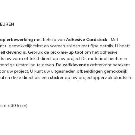
LEUREN
apierbewerking
met behulp van
Adhesive Cardstock .
Met
nt u gemakkelijk tekst en vormen snijden met fijne details. U hoeft
elfklevend
is. Gebruik de
pick-me-up tool
om het adhesive
ts uw vorm of tekst direct op uw project.Dit materiaal heeft een
rdige uitstraling te geven. De
zelfklevende
achterkant betekent
 voor uw project. U kunt uw uitgesneden afbeeldingen gemakkelijk
al en deze direct als een
sticker
op uw projectoppervlak plaatsen.
 cm x 30,5 cm)