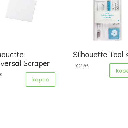
houette
Silhouette Tool K
versal Scraper
€
21,95
kop
50
kopen