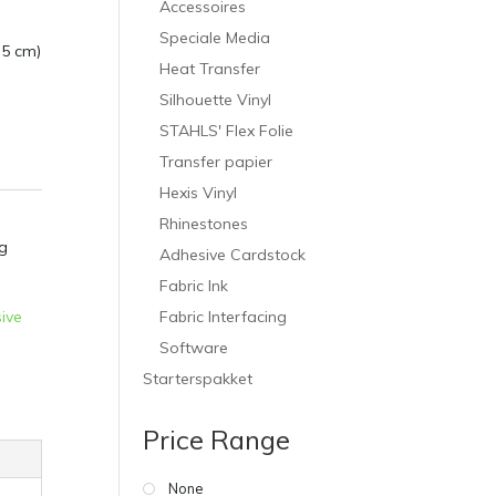
Accessoires
Speciale Media
,5 cm)
Heat Transfer
Silhouette Vinyl
STAHLS' Flex Folie
Transfer papier
Hexis Vinyl
Rhinestones
g
Adhesive Cardstock
Fabric Ink
Fabric Interfacing
ive
Software
Starterspakket
Price Range
None