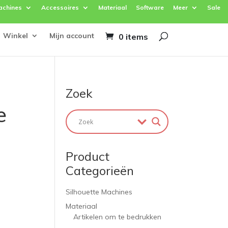
achines
Accessoires
Materiaal
Software
Meer
Sale
Winkel
Mijn account
0 items
Zoek
e
Product
Categorieën
Silhouette Machines
Materiaal
Artikelen om te bedrukken