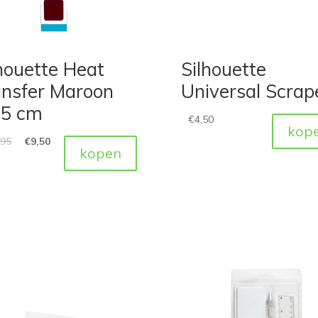
houette Heat
Silhouette
ansfer Maroon
Universal Scrap
,5 cm
€
4,50
kop
,95
€
9,50
kopen