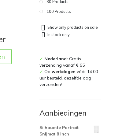
80 Products
100 Products
Show only products on sale
In stock only
er
en
✓
Nederland:
Gratis
verzending vanaf € 95!
✓
Op
werkdagen
vóór 14.00
uur besteld, dezelfde dag
verzonden!
Aanbiedingen
Silhouette Portrait
Snijmat 8 inch