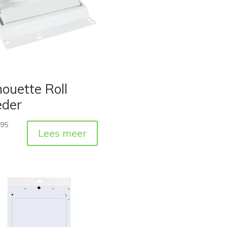
houette Roll
eder
,95
Lees meer