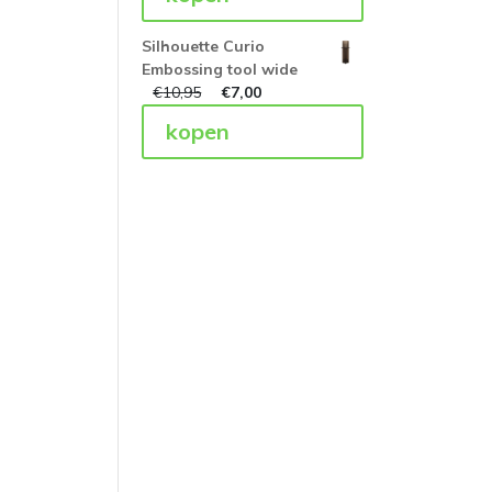
Silhouette Curio
Embossing tool wide
€
10,95
€
7,00
kopen