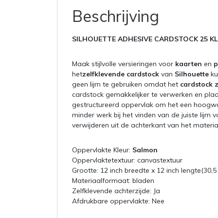
Beschrijving
SILHOUETTE ADHESIVE CARDSTOCK 25 K
Maak stijlvolle versieringen voor
kaarten
en
p
het
zelfklevende cardstock
van
Silhouette
ku
geen lijm te gebruiken omdat het
cardstock z
cardstock gemakkelijker te verwerken en plaa
gestructureerd oppervlak om het een hoogwaa
minder werk bij het vinden van de juiste lijm
verwijderen uit de achterkant van het materia
Oppervlakte Kleur:
Salmon
Oppervlaktetextuur: canvastextuur
Grootte: 12 inch breedte x 12 inch lengte(30,5
Materiaalformaat: bladen
Zelfklevende achterzijde: Ja
Afdrukbare oppervlakte: Nee