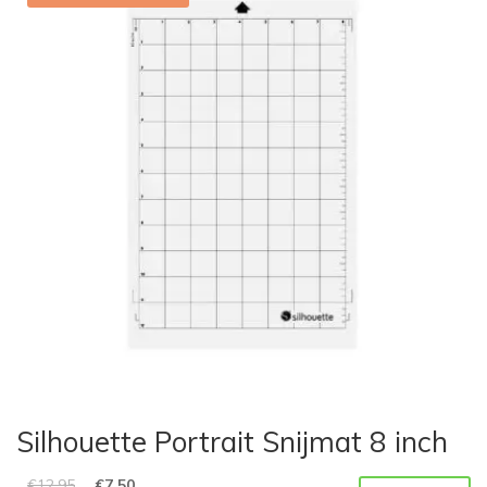
Silhouette Portrait Snijmat 8 inch
€
12,95
€
7,50