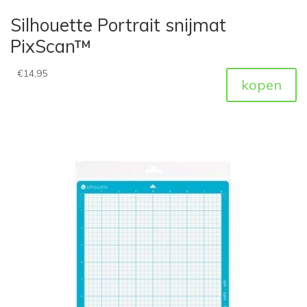
Silhouette Portrait snijmat
PixScan™
€
14,95
kopen