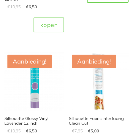
€
10,95
€
6,50
kopen
Aanbieding!
Aanbieding!
Silhouette Glossy Vinyl
Silhouette Fabric Interfacing
Lavender 12 inch
Clean Cut
€
10,95
€
6,50
€
7,95
€
5,00