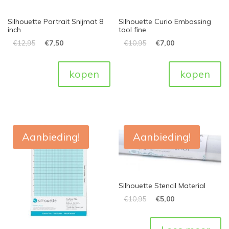
Silhouette Portrait Snijmat 8
Silhouette Curio Embossing
inch
tool fine
€
12,95
€
7,50
€
10,95
€
7,00
kopen
kopen
Aanbieding!
Aanbieding!
Silhouette Stencil Material
€
10,95
€
5,00