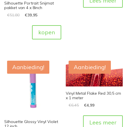
Lees meer
Silhouette Portrait Snijmat
pakket van 4 x 8inch
€
51,80
€
39,95
kopen
Aanbieding!
Aanbieding!
Vinyl Metal Flake Red 30,5 cm
x 1 meter
€
6,45
€
4,99
Lees meer
Silhouette Glossy Vinyl Violet
12 inch