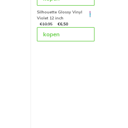
Silhouette Glossy Vinyl
Violet 12 inch
€
10,95
€
6,50
kopen