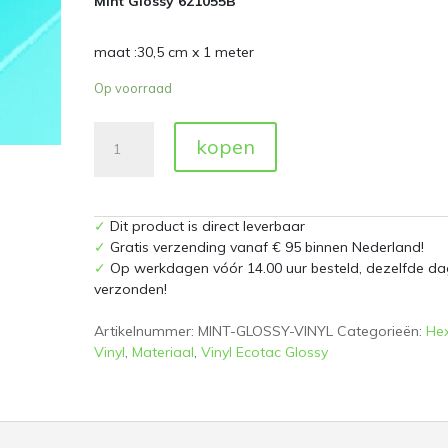
Mint Glossy 621055B
maat :30,5 cm x 1 meter
Op voorraad
Mint
kopen
Glossy
621055B
30,5
cm
✓
Dit product is direct leverbaar
x
✓
Gratis verzending vanaf € 95 binnen Nederland!
1
✓
Op werkdagen vóór 14.00 uur besteld, dezelfde da
meter
verzonden!
aantal
Artikelnummer:
MINT-GLOSSY-VINYL
Categorieën:
Hex
Vinyl
,
Materiaal
,
Vinyl Ecotac Glossy