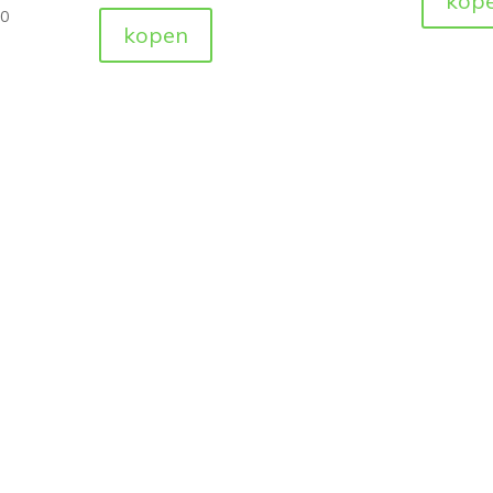
kop
50
kopen