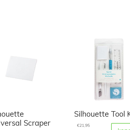
houette
Silhouette Tool K
versal Scraper
€
21,95