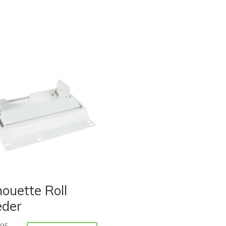
houette Roll
eder
,95