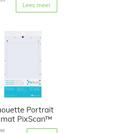
Lees meer
houette Portrait
ijmat PixScan™
,95