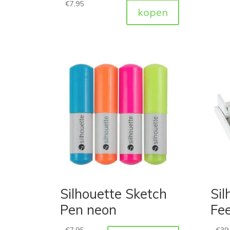
€
7,95
kopen
Silhouette Sketch
Sil
Pen neon
Fe
€
7,95
€
39