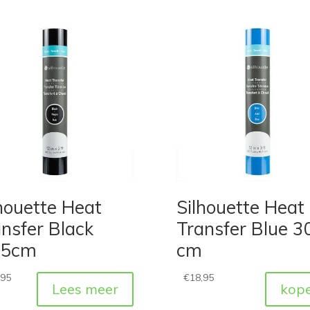
houette Heat
Silhouette Heat
nsfer Black
Transfer Blue 3
,5cm
cm
,95
€
18,95
Lees meer
kop