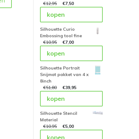
en
€
12,95
€
7,50
kopen
Silhouette Curio
Embossing tool fine
€
10,95
€
7,00
kopen
Silhouette Portrait
Snijmat pakket van 4 x
8inch
€
51,80
€
39,95
kopen
Silhouette Stencil
Material
€
10,95
€
5,00
kopen