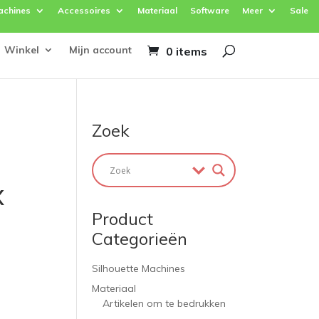
achines
Accessoires
Materiaal
Software
Meer
Sale
Winkel
Mijn account
0 items
Zoek
x
Product
Categorieën
Silhouette Machines
Materiaal
Artikelen om te bedrukken