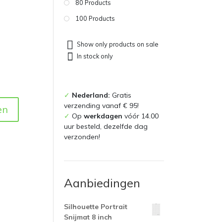
80 Products
100 Products
Show only products on sale
In stock only
✓
Nederland:
Gratis
verzending vanaf € 95!
en
✓
Op
werkdagen
vóór 14.00
uur besteld, dezelfde dag
verzonden!
Aanbiedingen
Silhouette Portrait
Snijmat 8 inch