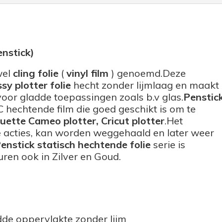
enstick)
wel
cling folie
(
vinyl film
) genoemd.Deze
sy plotter folie
hecht zonder lijmlaag en maakt
oor gladde toepassingen zoals b.v glas.
Penstic
 hechtende film die goed geschikt is om te
ouette Cameo
plotter, Cricut plotter
.Het
jke acties, kan worden weggehaald en later weer
enstick statisch hechtende folie
serie is
uren ook in Zilver en Goud.
dde oppervlakte zonder lijm