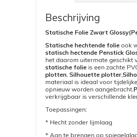
Beschrijving
Statische Folie Zwart Glossy(P
Statische hechtende folie
ook 
statisch hectende Penstick Glos
het daarom uitermate geschikt v
statische folie
is een zachte PVC
plotten
,
Silhouette plotter
,
Silh
materiaal is ideaal voor tijdeli
opnieuw worden aangebracht.
P
verkrijgbaar is verschillende kle
Toepassingen:
* Hecht zonder lijmlaag
* Aan te brengen op spiegelgla