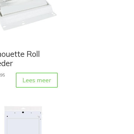
houette Roll
eder
,95
Lees meer