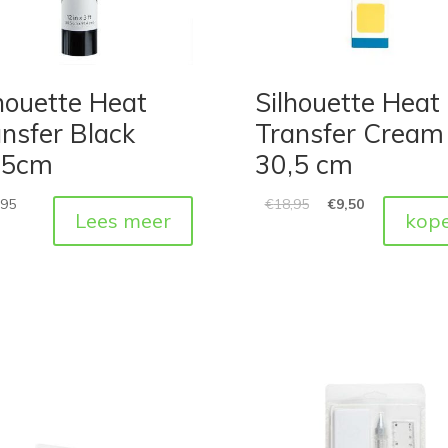
houette Heat
Silhouette Heat
nsfer Black
Transfer Cream
,5cm
30,5 cm
,95
€
18,95
€
9,50
Lees meer
kop