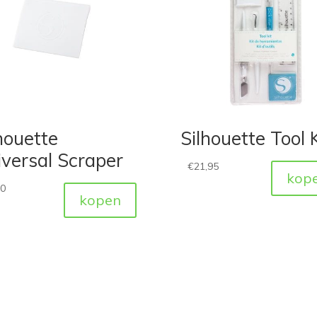
houette
Silhouette Tool K
versal Scraper
€
21,95
kop
50
kopen