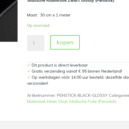
Statische Raamfolie Zwart Glossy (Penstick)
Maat : 30 cm x 1 meter
Op voorraad
Statische
kopen
Raamfolie
Zwart
Glossy
30
✓
Dit product is direct leverbaar
cm
✓
Gratis verzending vanaf € 95 binnen Nederland!
x
✓
Op werkdagen vóór 14.00 uur besteld, dezelfde da
1
verzonden!
meter
(Penstick)
Artikelnummer:
PENSTICK-BLACK-GLOSSY
Categorie
aantal
Materiaal
,
Hexis Vinyl
,
Statische Folie (Penstick)