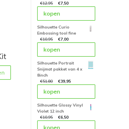
€
12,95
€
7,50
kopen
Silhouette Curio
Embossing tool fine
€
10,95
€
7,00
kopen
it
Silhouette Portrait
Snijmat pakket van 4 x
en
8inch
€
51,80
€
39,95
kopen
Silhouette Glossy Vinyl
Violet 12 inch
€
10,95
€
6,50
kopen