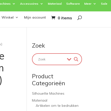
achines
Accessoires
Materiaal
Software
Meer
Sale
Winkel
Mijn account
0 items
Zoek
k)
e
m
Product
)
Categorieën
Silhouette Machines
Materiaal
Artikelen om te bedrukken