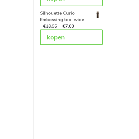
Silhouette Curio
Embossing tool wide
€
10,95
€
7,00
kopen