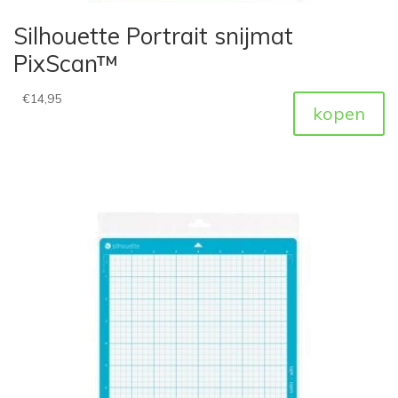
Silhouette Portrait snijmat
PixScan™
€
14,95
kopen