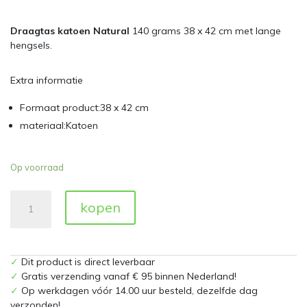
Draagtas katoen Natural
140 grams 38 x 42 cm met lange
hengsels.
Extra informatie
Formaat product:38 x 42 cm
materiaal:Katoen
Op voorraad
Katoenen
kopen
Tas
Naturel
aantal
✓
Dit product is direct leverbaar
✓
Gratis verzending vanaf € 95 binnen Nederland!
✓
Op werkdagen vóór 14.00 uur besteld, dezelfde dag
verzonden!