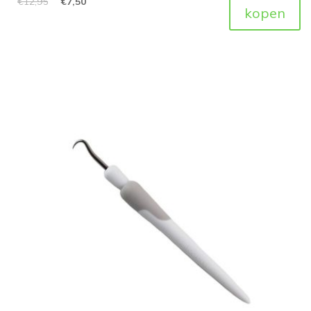
€
12,95
€
7,50
kopen