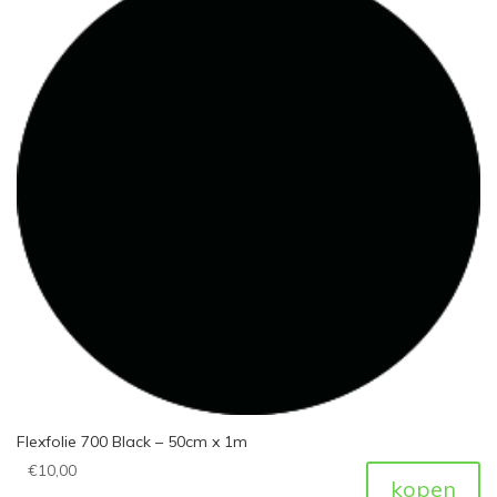
Flexfolie 700 Black – 50cm x 1m
€
10,00
kopen