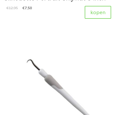
€
12,95
€
7,50
kopen