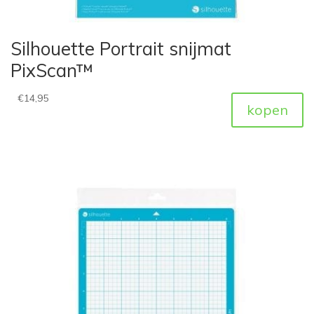
Silhouette Portrait snijmat
PixScan™
€
14,95
kopen