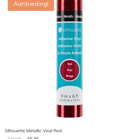
Aanbieding!
Silhouette Metallic Vinyl Red
€
10,95
€
5,00