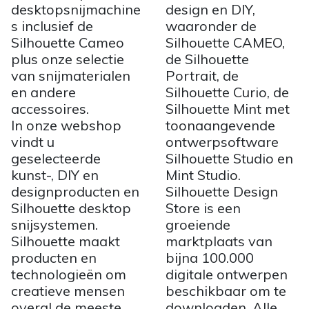
desktopsnijmachine
design en DIY,
s inclusief de
waaronder de
Silhouette Cameo
Silhouette CAMEO,
plus onze selectie
de Silhouette
van snijmaterialen
Portrait, de
en andere
Silhouette Curio, de
accessoires.
Silhouette Mint met
In onze webshop
toonaangevende
vindt u
ontwerpsoftware
geselecteerde
Silhouette Studio en
kunst-, DIY en
Mint Studio.
designproducten en
Silhouette Design
Silhouette desktop
Store is een
snijsystemen.
groeiende
Silhouette maakt
marktplaats van
producten en
bijna 100.000
technologieën om
digitale ontwerpen
creatieve mensen
beschikbaar om te
overal de meeste
downloaden. Alle