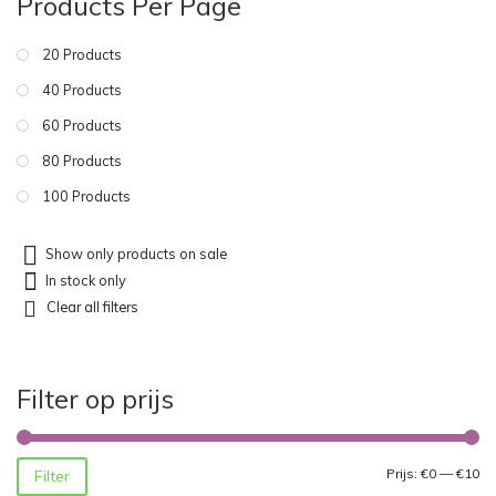
Products Per Page
20 Products
40 Products
60 Products
80 Products
100 Products
Show only products on sale
In stock only
Clear all filters
Filter op prijs
Mi
Ma
Prijs:
€0
—
€10
Filter