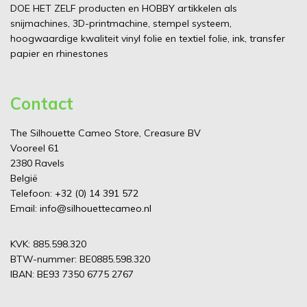
DOE HET ZELF producten en HOBBY artikkelen als
snijmachines, 3D-printmachine, stempel systeem,
hoogwaardige kwaliteit vinyl folie en textiel folie, ink, transfer
papier en rhinestones
Contact
The Silhouette Cameo Store, Creasure BV
Vooreel 61
2380 Ravels
België
Telefoon:
+32 (0) 14 391 572
Email:
info@silhouettecameo.nl
KVK: 885.598.320
BTW-nummer: BE0885.598.320
IBAN: BE93 7350 6775 2767