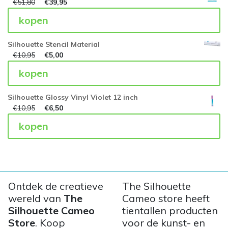
€
51,80
€
39,95
kopen
Silhouette Stencil Material
€
10,95
€
5,00
kopen
Silhouette Glossy Vinyl Violet 12 inch
€
10,95
€
6,50
kopen
Ontdek de creatieve
The Silhouette
wereld van
The
Cameo store heeft
Silhouette Cameo
tientallen producten
Store
. Koop
voor de kunst- en