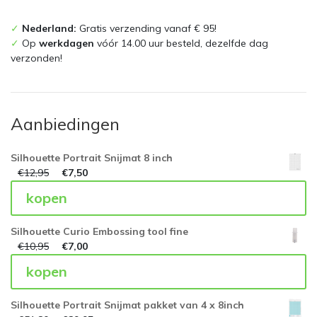
pri
pri
✓
Nederland:
Gratis verzending vanaf € 95!
✓
Op
werkdagen
vóór 14.00 uur besteld, dezelfde dag
verzonden!
Aanbiedingen
Silhouette Portrait Snijmat 8 inch
€
12,95
€
7,50
kopen
Silhouette Curio Embossing tool fine
€
10,95
€
7,00
kopen
Silhouette Portrait Snijmat pakket van 4 x 8inch