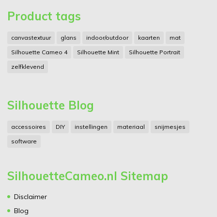
Product tags
canvastextuur
glans
indoor/outdoor
kaarten
mat
Silhouette Cameo 4
Silhouette Mint
Silhouette Portrait
zelfklevend
Silhouette Blog
accessoires
DIY
instellingen
materiaal
snijmesjes
software
SilhouetteCameo.nl Sitemap
Disclaimer
Blog