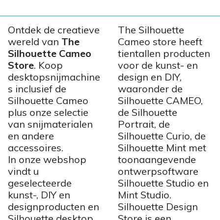
Ontdek de creatieve
The Silhouette
wereld van
The
Cameo store heeft
Silhouette Cameo
tientallen producten
Store
. Koop
voor de kunst- en
desktopsnijmachine
design en DIY,
s inclusief de
waaronder de
Silhouette Cameo
Silhouette CAMEO,
plus onze selectie
de Silhouette
van snijmaterialen
Portrait, de
en andere
Silhouette Curio, de
accessoires.
Silhouette Mint met
In onze webshop
toonaangevende
vindt u
ontwerpsoftware
geselecteerde
Silhouette Studio en
kunst-, DIY en
Mint Studio.
designproducten en
Silhouette Design
Silhouette desktop
Store is een