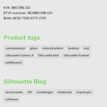
KVK: 885.598.320
BTW-nummer: BE0885.598.320
IBAN: BE93 7350 6775 2767
Product tags
canvastextuur
glans
indoor/outdoor
kaarten
mat
Silhouette Cameo 4
Silhouette Mint
Silhouette Portrait
zelfklevend
Silhouette Blog
accessoires
DIY
instellingen
materiaal
snijmesjes
software