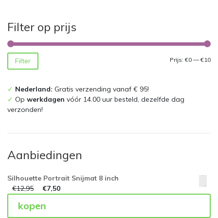
Filter op prijs
Mi
Ma
Prijs:
€0
—
€10
Filter
pri
pri
✓
Nederland:
Gratis verzending vanaf € 95!
✓
Op
werkdagen
vóór 14.00 uur besteld, dezelfde dag
verzonden!
Aanbiedingen
Silhouette Portrait Snijmat 8 inch
€
12,95
€
7,50
kopen