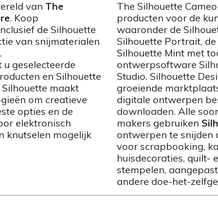
wereld van
The
The Silhouette Cameo s
re
. Koop
producten voor de kun
clusief de Silhouette
waaronder de Silhoue
tie van snijmaterialen
Silhouette Portrait, de
.
Silhouette Mint met 
 u geselecteerde
ontwerpsoftware Silho
roducten en Silhouette
Studio. Silhouette Des
 Silhouette maakt
groeiende marktplaat
ogieën om creatieve
digitale ontwerpen b
ste opties en de
downloaden. Alle soor
or elektronisch
makers gebruiken
Sil
 knutselen mogelijk
ontwerpen te snijden 
voor scrapbooking, k
huisdecoraties, quilt- 
stempelen, aangepaste
andere doe-het-zelfge