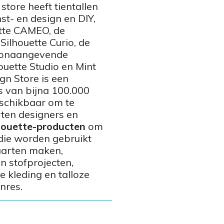
tore heeft tientallen
st- en design en DIY,
tte CAMEO, de
 Silhouette Curio, de
toonaangevende
uette Studio en Mint
ign Store is een
s van bijna 100.000
eschikbaar om te
ten designers en
houette-producten
om
die worden gebruikt
aarten maken,
en stofprojecten,
 kleding en talloze
nres.