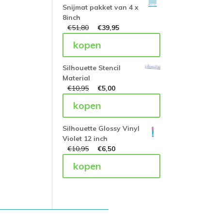
Snijmat pakket van 4 x
8inch
€
51,80
€
39,95
kopen
Silhouette Stencil
Material
€
10,95
€
5,00
kopen
Silhouette Glossy Vinyl
Violet 12 inch
€
10,95
€
6,50
kopen