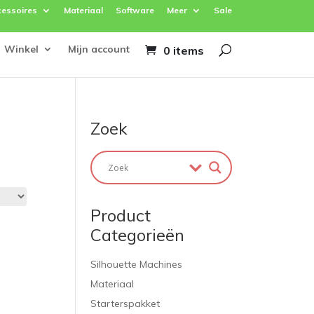
essoires
Materiaal
Software
Meer
Sale
Winkel
Mijn account
0 items
Zoek
Product
Categorieën
Silhouette Machines
Materiaal
Starterspakket