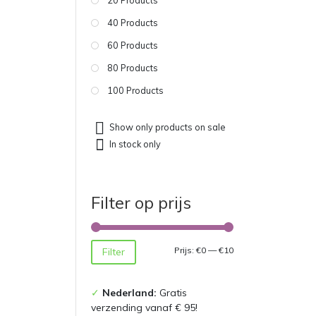
40 Products
60 Products
80 Products
100 Products
Show only products on sale
In stock only
Filter op prijs
Min.
Max.
Prijs:
€0
—
€10
Filter
prijs
prijs
✓
Nederland:
Gratis
verzending vanaf € 95!