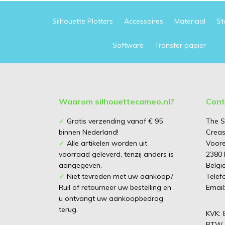
Silhouette Plotters
Accessoires
Materiaal
St
Software
Transfer papier
Waarom silhouettecameo.nl?
Cont
✓
Gratis verzending vanaf € 95
The S
binnen Nederland!
Creas
✓
Alle artikelen worden uit
Voore
voorraad geleverd, tenzij anders is
2380 
aangegeven.
Belgi
✓
Niet tevreden met uw aankoop?
Telef
Ruil of retourneer uw bestelling en
Email
u ontvangt uw aankoopbedrag
terug.
KVK: 
BTW-