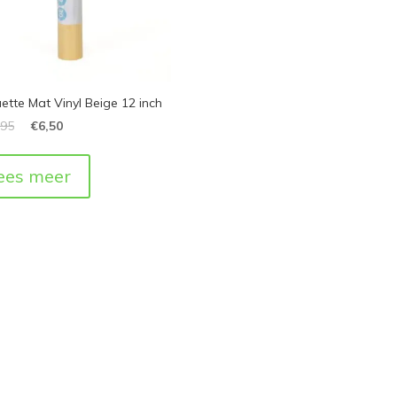
uette Mat Vinyl Beige 12 inch
,95
€
6,50
ees meer