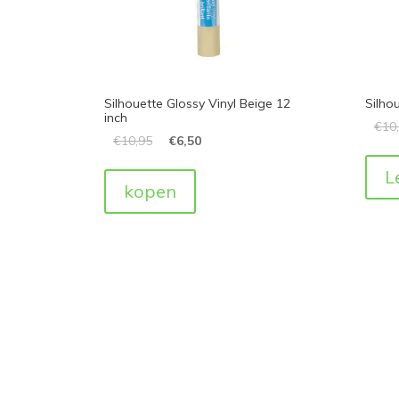
Silhouette Glossy Vinyl Beige 12
Silho
inch
€
10
€
10,95
€
6,50
L
kopen