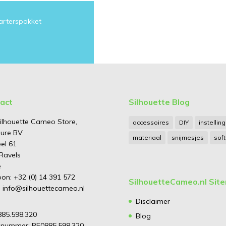
arterspakket
act
Silhouette Blog
ilhouette Cameo Store,
accessoires
DIY
instellin
ure BV
materiaal
snijmesjes
sof
el 61
Ravels
ë
oon:
+32 (0) 14 391 572
SilhouetteCameo.nl Sit
:
info@silhouettecameo.nl
Disclaimer
885.598.320
Blog
nummer: BE0885.598.320