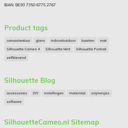
IBAN: BE93 7350 6775 2767
Product tags
canvastextuur
glans
indoor/outdoor
kaarten
mat
Silhouette Cameo 4
Silhouette Mint
Silhouette Portrait
zelfklevend
Silhouette Blog
accessoires
DIY
instellingen
materiaal
snijmesjes
software
SilhouetteCameo.nl Sitemap