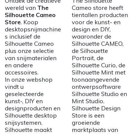
Ontdek de creatieve
The Silhouette
wereld van
The
Cameo store heeft
Silhouette Cameo
tientallen producten
Store
. Koop
voor de kunst- en
desktopsnijmachine
design en DIY,
s inclusief de
waaronder de
Silhouette Cameo
Silhouette CAMEO,
plus onze selectie
de Silhouette
van snijmaterialen
Portrait, de
en andere
Silhouette Curio, de
accessoires.
Silhouette Mint met
In onze webshop
toonaangevende
vindt u
ontwerpsoftware
geselecteerde
Silhouette Studio en
kunst-, DIY en
Mint Studio.
designproducten en
Silhouette Design
Silhouette desktop
Store is een
snijsystemen.
groeiende
Silhouette maakt
marktplaats van