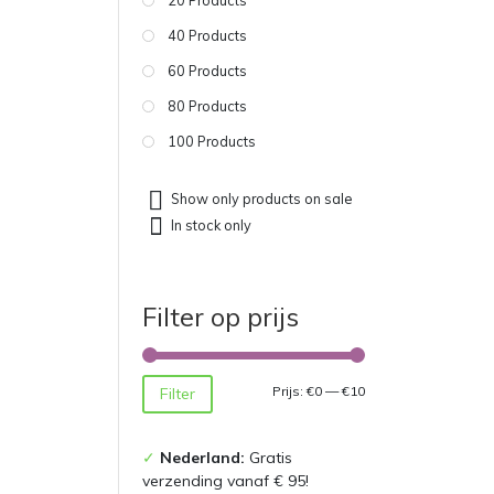
40 Products
60 Products
80 Products
100 Products
Show only products on sale
In stock only
Filter op prijs
Min.
Max.
Prijs:
€0
—
€10
Filter
prijs
prijs
✓
Nederland:
Gratis
verzending vanaf € 95!