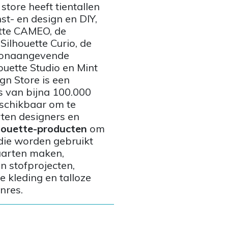
tore heeft tientallen
st- en design en DIY,
tte CAMEO, de
 Silhouette Curio, de
toonaangevende
uette Studio en Mint
ign Store is een
s van bijna 100.000
eschikbaar om te
ten designers en
houette-producten
om
die worden gebruikt
aarten maken,
en stofprojecten,
 kleding en talloze
nres.