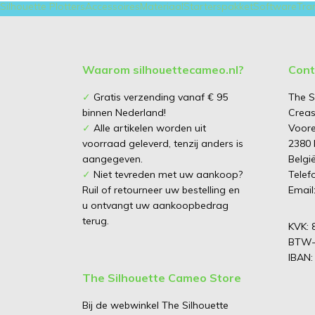
Silhouette Plotters
Accessoires
Materiaal
Starterspakket
Software
Tra
Waarom silhouettecameo.nl?
Cont
✓
Gratis verzending vanaf € 95
The S
binnen Nederland!
Creas
✓
Alle artikelen worden uit
Voore
voorraad geleverd, tenzij anders is
2380 
aangegeven.
Belgi
✓
Niet tevreden met uw aankoop?
Telef
Ruil of retourneer uw bestelling en
Email
u ontvangt uw aankoopbedrag
terug.
KVK: 
BTW-
IBAN:
The Silhouette Cameo Store
Bij de webwinkel The Silhouette