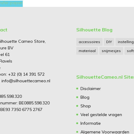
nsfer papier
act
Silhouette Blog
ilhouette Cameo Store,
accessoires
DIY
instellin
ure BV
materiaal
snijmesjes
sof
el 61
Ravels
ë
oon:
+32 (0) 14 391 572
SilhouetteCameo.nl Sit
:
info@silhouettecameo.nl
Disclaimer
885.598.320
Blog
nummer: BE0885.598.320
Shop
 BE93 7350 6775 2767
Veel gestelde vragen
Informatie
Algemene Voorwaarden