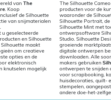
wereld van
The
The Silhouette Cameo s
re
. Koop
producten voor de kun
clusief de Silhouette
waaronder de Silhoue
tie van snijmaterialen
Silhouette Portrait, de
.
Silhouette Mint met 
 u geselecteerde
ontwerpsoftware Silho
roducten en Silhouette
Studio. Silhouette Des
 Silhouette maakt
groeiende marktplaat
ogieën om creatieve
digitale ontwerpen b
ste opties en de
downloaden. Alle soor
or elektronisch
makers gebruiken
Sil
 knutselen mogelijk
ontwerpen te snijden 
voor scrapbooking, k
huisdecoraties, quilt- 
stempelen, aangepaste
andere doe-het-zelfge