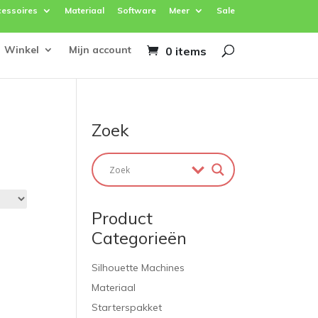
essoires
Materiaal
Software
Meer
Sale
Winkel
Mijn account
0 items
Zoek
Product
Categorieën
Silhouette Machines
Materiaal
Starterspakket