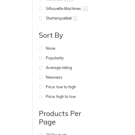
Silhouette Machines
26
Starterspakket
4
Sort By
None
Popularity
Average rating
Newness
Price: low to high
Price: high to low
Products Per
Page
20 Products