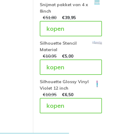
Snijmat pakket van 4 x
8inch
€
51,80
€
39,95
kopen
Silhouette Stencil
Material
€
10,95
€
5,00
kopen
Silhouette Glossy Vinyl
Violet 12 inch
€
10,95
€
6,50
kopen